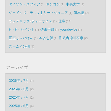
ダイソン・スフィア
ヤンゴン
中央大学
1
1
1
ジェイムズ・ティプトリー・ジュニア
津本陽
1
2
フレデリック･フォーサイス
仕事
1
14
H・F・セイント
佐田千織
yourdevice
1
1
1
正直じゃいけん
本多忠勝
影武者徳川家康
1
1
2
ズームイン朝
1
アーカイブ
2026年 / 7月
1
2026年 / 2月
2
2025年 / 7月
2
2025年 / 6月
4