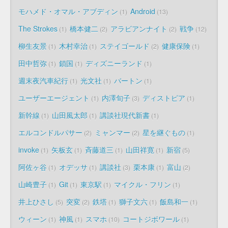
モハメド・オマル・アブディン
Android
1
13
The Strokes
橋本健二
アラビアンナイト
戦争
1
2
2
12
柳生友景
木村幸治
ステイゴールド
健康保険
1
1
2
1
田中哲弥
鎖国
ディズニーランド
1
1
1
週末夜汽車紀行
光文社
バートン
1
1
1
ユーザーエージェント
内澤旬子
ディストピア
1
3
1
新幹線
山田風太郎
講談社現代新書
1
1
1
エルコンドルパサー
ミャンマー
星を継ぐもの
2
2
1
invoke
矢板玄
斉藤道三
山田祥寛
新宿
1
1
1
1
5
阿佐ヶ谷
オデッサ
講談社
栗本康
富山
1
1
3
1
2
山崎豊子
Git
東京駅
マイクル・フリン
1
1
1
1
井上ひさし
突変
鉄塔
獅子文六
飯島和一
5
2
1
1
1
ウィーン
神風
スマホ
コートジボワール
1
1
10
1