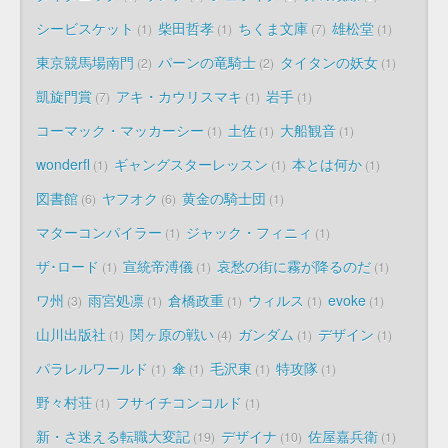
シービスケット
柴田哲孝
ちくま文庫
雄松堂
1
1
7
1
東京競馬場南門
パーンの竜騎士
タイタンの妖女
2
2
1
凱旋門賞
アキ・カウリスマキ
岩手
7
1
1
コーマック・マッカーシー
土佐
大船観音
1
1
1
wonderfl
ギャングスターレッスン
本とは何か
1
1
1
図書館
ヤフオク
黄金の騎士団
6
6
1
マターコンパイラー
ジャック・フィニィ
1
1
ザ･ロード
宣統帝溥儀
哀愁の街に霧が降るのだ
1
1
1
ワ州
雨宮処凛
倉橋政重
ウィルス
evoke
3
1
1
1
1
山川出版社
関ヶ原の戦い
ガンダム
デザイン
1
4
1
1
パラレルワールド
傘
毛沢東
特攻隊
1
1
1
1
野々村荘
フサイチコンコルド
1
1
新・さ迷える転職大変記
デザイナ
佐屋嘉兵衛
19
10
1