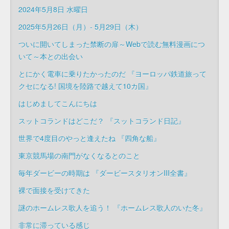
2024年5月8日 水曜日
2025年5月26日（月）- 5月29日（木）
ついに開いてしまった禁断の扉～Webで読む無料漫画につ
いて～本との出会い
とにかく電車に乗りたかったのだ 『ヨーロッパ鉄道旅って
クセになる! 国境を陸路で越えて10カ国』
はじめましてこんにちは
スットコランドはどこだ？ 『スットコランド日記』
世界で4度目のやっと逢えたね 『四角な船』
東京競馬場の南門がなくなるとのこと
毎年ダービーの時期は 『ダービースタリオンIII全書』
裸で面接を受けてきた
謎のホームレス歌人を追う！ 『ホームレス歌人のいた冬』
非常に滞っている感じ