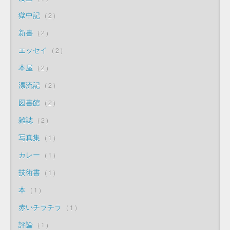
獄中記
2
新書
2
エッセイ
2
本屋
2
漂流記
2
図書館
2
雑誌
2
写真集
1
カレー
1
技術書
1
本
1
赤いチラチラ
1
評論
1