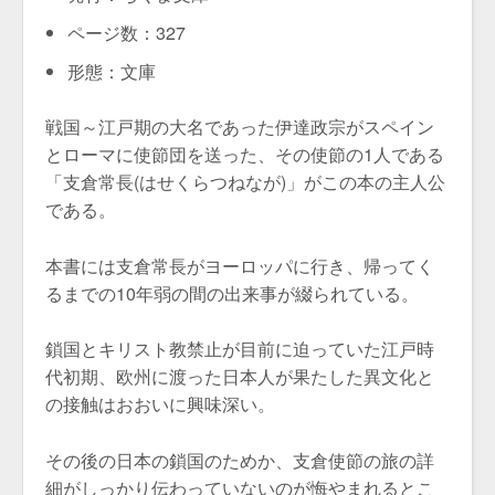
ページ数：327
形態：文庫
戦国～江戸期の大名であった伊達政宗がスペイン
とローマに使節団を送った、その使節の1人である
「支倉常長(はせくらつねなが)」がこの本の主人公
である。
本書には支倉常長がヨーロッパに行き、帰ってく
るまでの10年弱の間の出来事が綴られている。
鎖国とキリスト教禁止が目前に迫っていた江戸時
代初期、欧州に渡った日本人が果たした異文化と
の接触はおおいに興味深い。
その後の日本の鎖国のためか、支倉使節の旅の詳
細がしっかり伝わっていないのが悔やまれるとこ