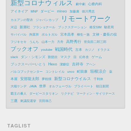
新型コロナウィルス
心療内科
劇中劇
アイネイア
ダービー
mineo
MNP
加藤廣
徳川秀忠
リモートワーク
カエアンの聖衣
ジャパンカップ
新潮社
河辺
フラショナール
ブックステーション
格安SIM
馳星周
宮本昌孝
文禄・慶長の役
サバイバル
拘置所
ポルトガル
柳生一族
高野秀行
フジキセキ
うんち
山本一力
方舟
世良田二郎三郎
ブックオフ
戦国時代
古本
youtube
カジノ
ドラクエ
ダン・シモンズ
マスク
ゲーム
slack
劉慈欣
目
幻冬舎
Hexo
吉祥寺
ブックスーパーいとう
潔癖症
アヘン
垣根涼介
町田康
パルコブックセンター
コントレイル
unco
薬
新型コロナウイルス
安部龍太郎
本屋
夢枕獏
千利休
世界
大槻ケンヂ
JAVA
オルフェーヴル
プライベート
朝日新聞
覇王の番人
ダービースタリオン
リクナビ
マーティン・サイリナース
三鷹
衆議院選挙
宮田珠己
TAGLIST