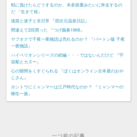
戦に負けたらどうするのか、本多政重みたいに奔走するの
だ 『生きて候』
迷路と迷子と非日常 『四次元温泉日記』
間違えて2回買った 『つげ義春1968』
ヤフオクで千夜一夜物語は売れるのか？ 『バートン版 千夜
一夜物語』
ハイペリオンシリーズの続編・・・ではないんだけど 『宇
宙船とカヌー』
心の隙間をくすぐられる 『ぼくはオンライン古本屋のおや
じさん』
ホントウにミャンマーは江戸時代なのか？ 『ミャンマーの
柳生一族』
一つ前の記事