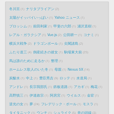
冬川亘
ナリタブライアン
1
2
太陽がイッパイいっぱい
Yahoo ニュース
1
1
プロッシム
前田利家
甲斐の六郎
浦沢直樹
1
1
1
1
レアル・ガラクシア
Vue.js
公田耕一
コナミ
1
2
1
1
横浜大戦争
ドラゴンボール
尖閣諸島
2
1
2
ふたり道三
倒産続きの彼女
駒場東大前
4
1
23
馬は誰のために走るか
整理
1
1
ホームレス歌人のいた冬
母親
Nexus 5X
1
1
14
炭酸水
中上
豊臣秀吉
ロッテ
水道局
1
1
9
1
1
アンドレ
長宗我部氏
鉄板道路
アカギ
梅花
1
1
1
1
1
高野慎三
伊達政宗
阿房宮
ウイルス
金宦
1
1
1
1
1
逆光の女
夢
フレデリック・ポール
モスラ
1
24
1
1
タイタニック
ウンチ
シュライク
井の頭線
1
1
5
3