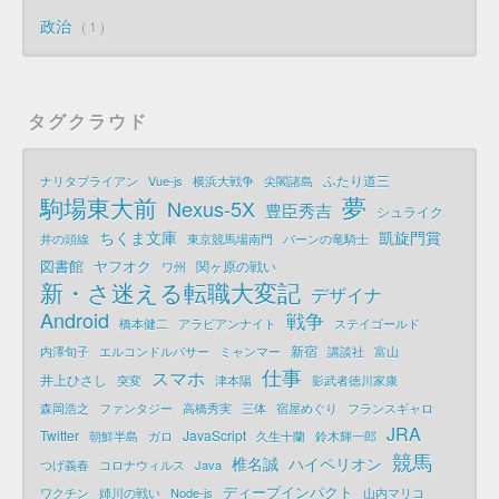
政治
1
タグクラウド
ふたり道三
ナリタブライアン
Vue-js
横浜大戦争
尖閣諸島
夢
駒場東大前
Nexus-5X
豊臣秀吉
シュライク
ちくま文庫
凱旋門賞
井の頭線
東京競馬場南門
パーンの竜騎士
図書館
ヤフオク
関ヶ原の戦い
ワ州
新・さ迷える転職大変記
デザイナ
Android
戦争
橋本健二
アラビアンナイト
ステイゴールド
新宿
内澤旬子
エルコンドルパサー
ミャンマー
講談社
富山
仕事
スマホ
井上ひさし
突変
津本陽
影武者徳川家康
森岡浩之
ファンタジー
高橋秀実
三体
宿屋めぐり
フランスギャロ
JRA
Twitter
JavaScript
朝鮮半島
ガロ
久生十蘭
鈴木輝一郎
競馬
椎名誠
ハイペリオン
つげ義春
コロナウィルス
Java
ディープインパクト
ワクチン
姉川の戦い
Node-js
山内マリコ