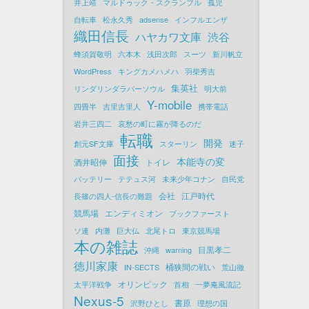
井上靖
マルドゥック・スクランブル
孤児
自転車
松永久秀
adsense
インフルエンザ
織田信長
ハヤカワ文庫
渋谷
蜂須賀敬明
六本木
浅田次郎
スーツ
新川帆立
WordPress
キングカメハメハ
羽柴秀吉
集英社
リンダリンダラバーソウル
明大前
Y-mobile
四畳半
吉里吉里人
携帯電話
岩井三四二
哀愁の町に霧が降るのだ
転職
開発
創元SF文庫
スターリン
迷子
面接
本能寺の変
酒井昭伸
トイレ
バッテリー
テテュス河
未来少年コナン
自民党
会社
江戸時代
長篠の四人-信長の難題
競馬場
エンディミオン
ブックファースト
ソ連
内灘
巨大仏
北尾トロ
東京競馬場
本の雑誌
目黒孝二
沖縄
warning
徳川家康
桶狭間の戦い
IN-SECTS
荒山徹
オリンピック
太平洋戦争
首相
一夢庵風流記
Nexus-5
書原
沢野ひとし
理想の国