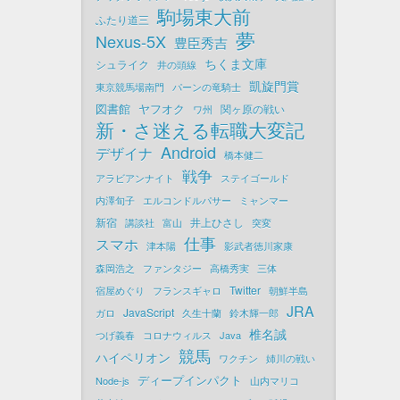
駒場東大前
ふたり道三
夢
Nexus-5X
豊臣秀吉
ちくま文庫
シュライク
井の頭線
凱旋門賞
東京競馬場南門
パーンの竜騎士
図書館
ヤフオク
関ヶ原の戦い
ワ州
新・さ迷える転職大変記
Android
デザイナ
橋本健二
戦争
アラビアンナイト
ステイゴールド
内澤旬子
エルコンドルパサー
ミャンマー
新宿
井上ひさし
講談社
富山
突変
仕事
スマホ
津本陽
影武者徳川家康
森岡浩之
ファンタジー
高橋秀実
三体
Twitter
宿屋めぐり
フランスギャロ
朝鮮半島
JRA
JavaScript
ガロ
久生十蘭
鈴木輝一郎
椎名誠
つげ義春
コロナウィルス
Java
競馬
ハイペリオン
ワクチン
姉川の戦い
ディープインパクト
Node-js
山内マリコ