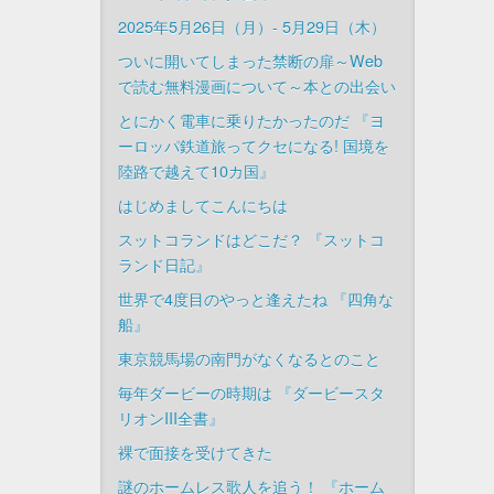
2025年5月26日（月）- 5月29日（木）
ついに開いてしまった禁断の扉～Web
で読む無料漫画について～本との出会い
とにかく電車に乗りたかったのだ 『ヨ
ーロッパ鉄道旅ってクセになる! 国境を
陸路で越えて10カ国』
はじめましてこんにちは
スットコランドはどこだ？ 『スットコ
ランド日記』
世界で4度目のやっと逢えたね 『四角な
船』
東京競馬場の南門がなくなるとのこと
毎年ダービーの時期は 『ダービースタ
リオンIII全書』
裸で面接を受けてきた
謎のホームレス歌人を追う！ 『ホーム