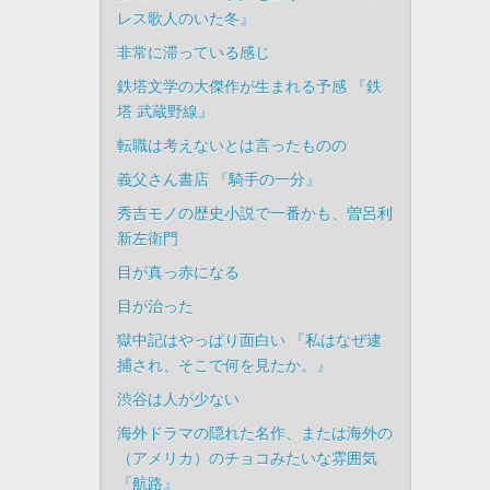
レス歌人のいた冬』
非常に滞っている感じ
鉄塔文学の大傑作が生まれる予感 『鉄
塔 武蔵野線』
転職は考えないとは言ったものの
義父さん書店 『騎手の一分』
秀吉モノの歴史小説で一番かも、曽呂利
新左衛門
目が真っ赤になる
目が治った
獄中記はやっぱり面白い 『私はなぜ逮
捕され、そこで何を見たか。』
渋谷は人が少ない
海外ドラマの隠れた名作、または海外の
（アメリカ）のチョコみたいな雰囲気
『航路』