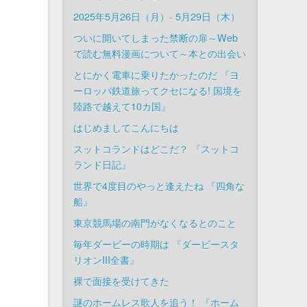
2025年5月26日（月）- 5月29日（木）
ついに開いてしまった禁断の扉～Web
で読む無料漫画について～本との出会い
とにかく電車に乗りたかったのだ 『ヨ
ーロッパ鉄道旅ってクセになる! 国境を
陸路で越えて10カ国』
はじめましてこんにちは
スットコランドはどこだ？ 『スットコ
ランド日記』
世界で4度目のやっと逢えたね 『四角な
船』
東京競馬場の南門がなくなるとのこと
毎年ダービーの時期は 『ダービースタ
リオンIII全書』
裸で面接を受けてきた
謎のホームレス歌人を追う！ 『ホーム