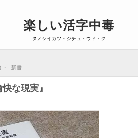
楽しい活字中毒
タノシイカツ - ジチュ - ウド - ク
新書
愉快な現実』