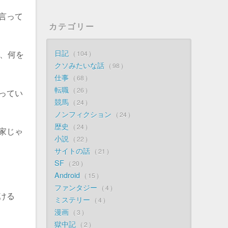
言って
カテゴリー
日記
、何を
104
クソみたいな話
98
仕事
68
転職
26
ってい
競馬
24
ノンフィクション
24
歴史
24
家じゃ
小説
22
サイトの話
21
SF
20
Android
15
ファンタジー
4
ける
ミステリー
4
漫画
3
獄中記
2