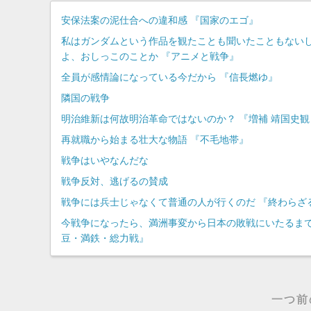
安保法案の泥仕合への違和感 『国家のエゴ』
私はガンダムという作品を観たことも聞いたこともない
よ、おしっこのことか 『アニメと戦争』
全員が感情論になっている今だから 『信長燃ゆ』
隣国の戦争
明治維新は何故明治革命ではないのか？ 『増補 靖国史観
再就職から始まる壮大な物語 『不毛地帯』
戦争はいやなんだな
戦争反対、逃げるの賛成
戦争には兵士じゃなくて普通の人が行くのだ 『終わらざ
今戦争になったら、満洲事変から日本の敗戦にいたるまで
豆・満鉄・総力戦』
一つ前