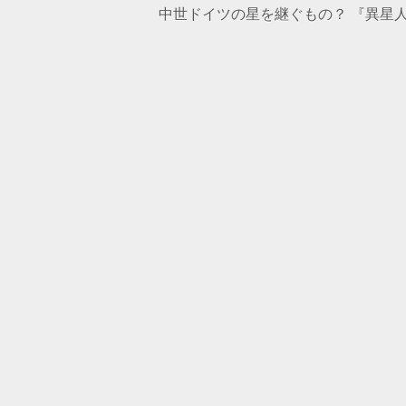
中世ドイツの星を継ぐもの？ 『異星