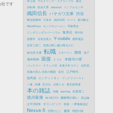
井上靖
マルドゥック・スクランブル
孤児
会社です
自転車
松永久秀
adsense
インフルエンザ
織田信長
ハヤカワ文庫
渋谷
蜂須賀敬明
六本木
浅田次郎
スーツ
新川帆立
WordPress
キングカメハメハ
羽柴秀吉
集英社
リンダリンダラバーソウル
明大前
Y-mobile
四畳半
吉里吉里人
携帯電話
岩井三四二
哀愁の町に霧が降るのだ
転職
開発
創元SF文庫
スターリン
迷子
面接
本能寺の変
酒井昭伸
トイレ
バッテリー
テテュス河
未来少年コナン
自民党
会社
江戸時代
長篠の四人-信長の難題
競馬場
エンディミオン
ブックファースト
ソ連
内灘
巨大仏
北尾トロ
東京競馬場
本の雑誌
目黒孝二
沖縄
warning
徳川家康
桶狭間の戦い
IN-SECTS
荒山徹
オリンピック
太平洋戦争
首相
一夢庵風流記
Nexus-5
書原
沢野ひとし
理想の国