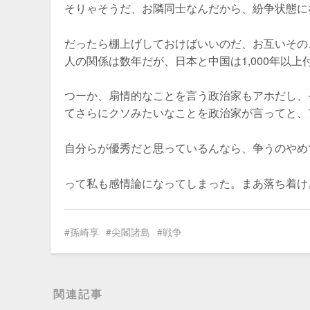
そりゃそうだ、お隣同士なんだから、紛争状態に
だったら棚上げしておけばいいのだ、お互いその
人の関係は数年だが、日本と中国は1,000年以
つーか、扇情的なことを言う政治家もアホだし、
てさらにクソみたいなことを政治家が言ってと、
自分らが優秀だと思っているんなら、争うのやめ
って私も感情論になってしまった。まあ落ち着け
孫崎享
尖閣諸島
戦争
関連記事