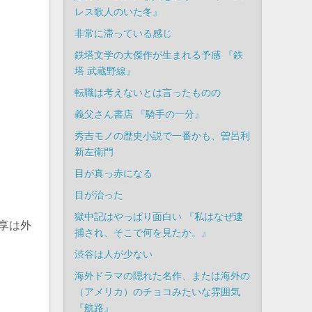
レス歌人のいた冬』
非常に滞っている感じ
鉄塔文学の大傑作が生まれる予感 『鉄
塔 武蔵野線』
転職は考えないとは言ったものの
義父さん書店 『騎手の一分』
秀吉モノの歴史小説で一番かも、曽呂利
新左衛門
目が真っ赤になる
目が治った
獄中記はやっぱり面白い 『私はなぜ逮
享は外
捕され、そこで何を見たか。』
渋谷は人が少ない
海外ドラマの隠れた名作、または海外の
（アメリカ）のチョコみたいな雰囲気
『航路』