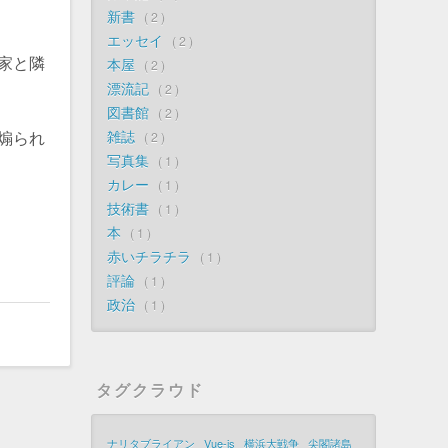
新書
2
エッセイ
2
家と隣
本屋
2
漂流記
2
図書館
2
雑誌
煽られ
2
写真集
1
カレー
1
技術書
1
本
1
赤いチラチラ
1
評論
1
政治
1
タグクラウド
ナリタブライアン
Vue-js
横浜大戦争
尖閣諸島