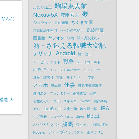
駒場東大前
ふたり道三
夢
Nexus-5X
豊臣秀吉
てなんだ
ちくま文庫
シュライク
井の頭線
凱旋門賞
東京競馬場南門
パーンの竜騎士
図書館
ヤフオク
関ヶ原の戦い
ワ州
新・さ迷える転職大変記
Android
デザイナ
橋本健二
戦争
アラビアンナイト
ステイゴールド
内澤旬子
エルコンドルパサー
ミャンマー
新宿
井上ひさし
講談社
富山
突変
仕事
スマホ
津本陽
影武者徳川家康
森岡浩之
ファンタジー
高橋秀実
三体
構造 大
Twitter
宿屋めぐり
フランスギャロ
朝鮮半島
JRA
JavaScript
ガロ
久生十蘭
鈴木輝一郎
椎名誠
つげ義春
コロナウィルス
Java
競馬
ハイペリオン
ワクチン
姉川の戦い
ディープインパクト
Node-js
山内マリコ