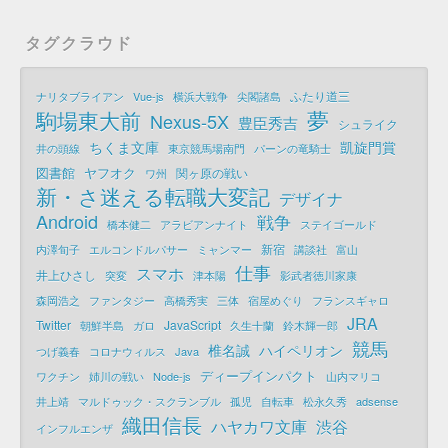
タグクラウド
ふたり道三
ナリタブライアン
Vue-js
横浜大戦争
尖閣諸島
夢
駒場東大前
Nexus-5X
豊臣秀吉
シュライク
ちくま文庫
凱旋門賞
井の頭線
東京競馬場南門
パーンの竜騎士
図書館
ヤフオク
関ヶ原の戦い
ワ州
新・さ迷える転職大変記
デザイナ
Android
戦争
橋本健二
アラビアンナイト
ステイゴールド
新宿
内澤旬子
エルコンドルパサー
ミャンマー
講談社
富山
仕事
スマホ
井上ひさし
突変
津本陽
影武者徳川家康
森岡浩之
ファンタジー
高橋秀実
三体
宿屋めぐり
フランスギャロ
JRA
Twitter
JavaScript
朝鮮半島
ガロ
久生十蘭
鈴木輝一郎
競馬
椎名誠
ハイペリオン
つげ義春
コロナウィルス
Java
ディープインパクト
ワクチン
姉川の戦い
Node-js
山内マリコ
井上靖
マルドゥック・スクランブル
孤児
自転車
松永久秀
adsense
織田信長
ハヤカワ文庫
渋谷
インフルエンザ