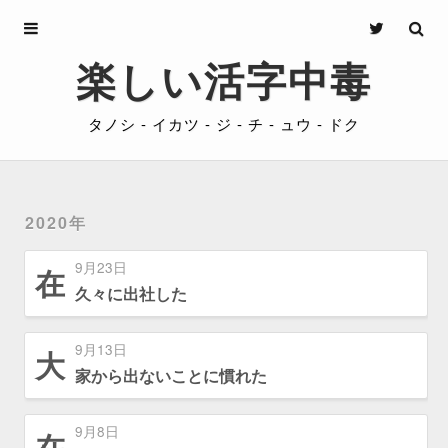
Archives
楽しい活字中毒
About
タノシ - イカツ - ジ - チ - ュウ - ドク
Privacy
Contact
2020年
9月23日
在
久々に出社した
9月13日
大
家から出ないことに慣れた
9月8日
在