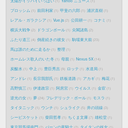
太陽がイッパイいっぱい
Yahoo ニュース
1
1
プロッシム
前田利家
甲斐の六郎
浦沢直樹
1
1
1
1
レアル・ガラクシア
Vue.js
公田耕一
コナミ
1
2
1
1
横浜大戦争
ドラゴンボール
尖閣諸島
2
1
2
ふたり道三
倒産続きの彼女
駒場東大前
4
1
23
馬は誰のために走るか
整理
1
1
ホームレス歌人のいた冬
母親
Nexus 5X
1
1
14
炭酸水
中上
豊臣秀吉
ロッテ
水道局
1
1
9
1
1
アンドレ
長宗我部氏
鉄板道路
アカギ
梅花
1
1
1
1
1
高野慎三
伊達政宗
阿房宮
ウイルス
金宦
1
1
1
1
1
逆光の女
夢
フレデリック・ポール
モスラ
1
24
1
1
タイタニック
ウンチ
シュライク
井の頭線
1
1
5
3
シービスケット
柴田哲孝
ちくま文庫
雄松堂
1
1
7
1
東京競馬場南門
パーンの竜騎士
タイタンの妖女
2
2
1