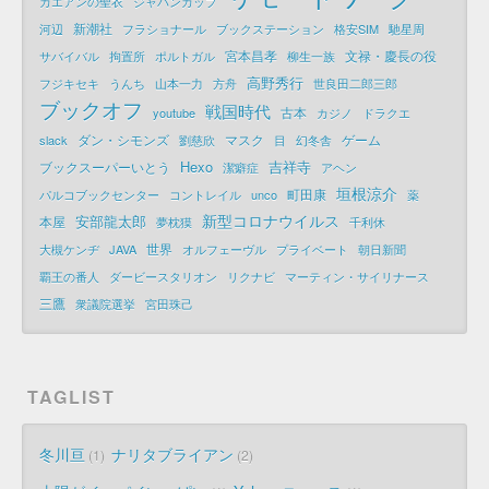
カエアンの聖衣
ジャパンカップ
新潮社
河辺
フラショナール
ブックステーション
格安SIM
馳星周
宮本昌孝
文禄・慶長の役
サバイバル
拘置所
ポルトガル
柳生一族
高野秀行
フジキセキ
うんち
山本一力
方舟
世良田二郎三郎
ブックオフ
戦国時代
古本
youtube
カジノ
ドラクエ
ダン・シモンズ
マスク
ゲーム
slack
劉慈欣
目
幻冬舎
Hexo
吉祥寺
ブックスーパーいとう
潔癖症
アヘン
垣根涼介
町田康
パルコブックセンター
コントレイル
unco
薬
新型コロナウイルス
安部龍太郎
本屋
夢枕獏
千利休
世界
大槻ケンヂ
JAVA
オルフェーヴル
プライベート
朝日新聞
覇王の番人
ダービースタリオン
リクナビ
マーティン・サイリナース
三鷹
衆議院選挙
宮田珠己
TAGLIST
冬川亘
ナリタブライアン
1
2