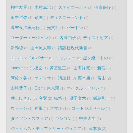
柳生友景
木村幸治
ステイゴールド
健康保険
1
1
2
1
田中哲弥
鎖国
ディズニーランド
1
1
1
週末夜汽車紀行
光文社
バートン
1
1
1
ユーザーエージェント
内澤旬子
ディストピア
1
3
1
新幹線
山田風太郎
講談社現代新書
1
1
1
エルコンドルパサー
ミャンマー
星を継ぐもの
2
2
1
invoke
矢板玄
斉藤道三
山田祥寛
新宿
1
1
1
1
5
阿佐ヶ谷
オデッサ
講談社
栗本康
富山
1
1
3
1
2
山崎豊子
Git
東京駅
マイクル・フリン
1
1
1
1
井上ひさし
突変
鉄塔
獅子文六
飯島和一
5
2
1
1
1
ウィーン
神風
スマホ
コートジボワール
1
1
10
1
ダイソン・スフィア
ヤンゴン
中央大学
1
1
1
ジェイムズ・ティプトリー・ジュニア
津本陽
1
2