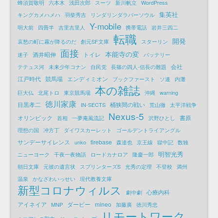
蜂須賀敬明
六本木
浅田次郎
スーツ
新川帆立
WordPress
集英社
キングカメハメハ
羽柴秀吉
リンダリンダラバーソウル
Y-mobile
明大前
四畳半
吉里吉里人
携帯電話
岩井三四二
転職
開発
哀愁の町に霧が降るのだ
創元SF文庫
スターリン
面接
本能寺の変
酒井昭伸
トイレ
迷子
バッテリー
会社
テテュス河
未来少年コナン
自民党
長篠の四人-信長の難題
江戸時代
競馬場
エンディミオン
ブックファースト
ソ連
内灘
本の雑誌
巨大仏
北尾トロ
東京競馬場
沖縄
warning
徳川家康
目黒孝二
桶狭間の戦い
IN-SECTS
荒山徹
太平洋戦争
Nexus-5
オリンピック
書原
首相
一夢庵風流記
沢野ひとし
理想の国
冲方丁
ダイワスカーレット
ゴールデントライアングル
サンデーサイレンス
firebase
unko
森達也
京王線
獄中記
数独
明智光秀
ニューヨーク
千夜一夜物語
ロードカナロア
隆慶一郎
朝日文庫
元彼の遺言状
スプリンターズS
光秀の定理
不登校
満州
温泉
かなざわいっせい
現代教養文庫
新型コロナウィルス
心療内科
劇中劇
アイネイア
ダービー
mineo
MNP
加藤廣
徳川秀忠
リモートワーク