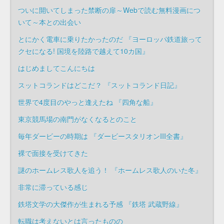
ついに開いてしまった禁断の扉～Webで読む無料漫画につ
いて～本との出会い
とにかく電車に乗りたかったのだ 『ヨーロッパ鉄道旅って
クセになる! 国境を陸路で越えて10カ国』
はじめましてこんにちは
スットコランドはどこだ？ 『スットコランド日記』
世界で4度目のやっと逢えたね 『四角な船』
東京競馬場の南門がなくなるとのこと
毎年ダービーの時期は 『ダービースタリオンIII全書』
裸で面接を受けてきた
謎のホームレス歌人を追う！ 『ホームレス歌人のいた冬』
非常に滞っている感じ
鉄塔文学の大傑作が生まれる予感 『鉄塔 武蔵野線』
転職は考えないとは言ったものの