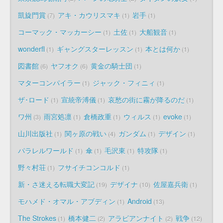
凱旋門賞
アキ・カウリスマキ
岩手
7
1
1
コーマック・マッカーシー
土佐
大船観音
1
1
1
wonderfl
ギャングスターレッスン
本とは何か
1
1
1
図書館
ヤフオク
黄金の騎士団
6
6
1
マターコンパイラー
ジャック・フィニィ
1
1
ザ･ロード
宣統帝溥儀
哀愁の街に霧が降るのだ
1
1
1
ワ州
雨宮処凛
倉橋政重
ウィルス
evoke
3
1
1
1
1
山川出版社
関ヶ原の戦い
ガンダム
デザイン
1
4
1
1
パラレルワールド
傘
毛沢東
特攻隊
1
1
1
1
野々村荘
フサイチコンコルド
1
1
新・さ迷える転職大変記
デザイナ
佐屋嘉兵衛
19
10
1
モハメド・オマル・アブディン
Android
1
13
The Strokes
橋本健二
アラビアンナイト
戦争
1
2
2
12