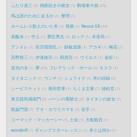
ふたり道三
倒産続きの彼女
駒場東大前
4
1
23
馬は誰のために走るか
整理
1
1
ホームレス歌人のいた冬
母親
Nexus 5X
1
1
14
炭酸水
中上
豊臣秀吉
ロッテ
水道局
1
1
9
1
1
アンドレ
長宗我部氏
鉄板道路
アカギ
梅花
1
1
1
1
1
高野慎三
伊達政宗
阿房宮
ウイルス
金宦
1
1
1
1
1
逆光の女
夢
フレデリック・ポール
モスラ
1
24
1
1
タイタニック
ウンチ
シュライク
井の頭線
1
1
5
3
シービスケット
柴田哲孝
ちくま文庫
雄松堂
1
1
7
1
東京競馬場南門
パーンの竜騎士
タイタンの妖女
2
2
1
凱旋門賞
アキ・カウリスマキ
岩手
7
1
1
コーマック・マッカーシー
土佐
大船観音
1
1
1
wonderfl
ギャングスターレッスン
本とは何か
1
1
1