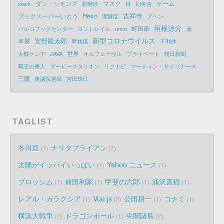
ダン・シモンズ
マスク
ゲーム
slack
劉慈欣
目
幻冬舎
Hexo
吉祥寺
ブックスーパーいとう
潔癖症
アヘン
垣根涼介
町田康
パルコブックセンター
コントレイル
unco
薬
新型コロナウイルス
安部龍太郎
本屋
夢枕獏
千利休
世界
大槻ケンヂ
JAVA
オルフェーヴル
プライベート
朝日新聞
覇王の番人
ダービースタリオン
リクナビ
マーティン・サイリナース
三鷹
衆議院選挙
宮田珠己
TAGLIST
冬川亘
ナリタブライアン
1
2
太陽がイッパイいっぱい
Yahoo ニュース
1
1
プロッシム
前田利家
甲斐の六郎
浦沢直樹
1
1
1
1
レアル・ガラクシア
Vue.js
公田耕一
コナミ
1
2
1
1
横浜大戦争
ドラゴンボール
尖閣諸島
2
1
2