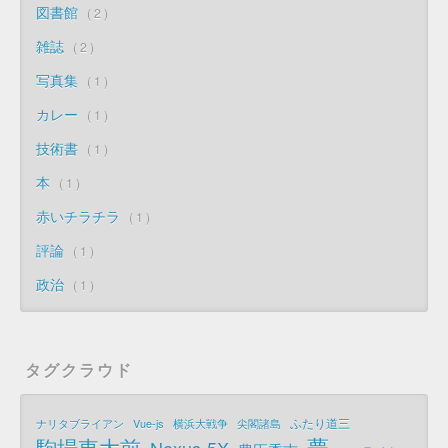
図書館
2
雑誌
2
写真集
1
カレー
1
技術書
1
本
1
赤いチラチラ
1
評論
1
政治
1
タグクラウド
ふたり道三
ナリタブライアン
Vue-js
横浜大戦争
尖閣諸島
夢
駒場東大前
Nexus-5X