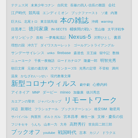
会社
テテュス河
未来少年コナン
自民党
長篠の四人-信長の難題
江戸時代
競馬場
エンディミオン
ブックファースト
ソ連
内灘
本の雑誌
巨大仏
北尾トロ
東京競馬場
沖縄
warning
徳川家康
目黒孝二
桶狭間の戦い
IN-SECTS
荒山徹
太平洋戦争
Nexus-5
オリンピック
書原
首相
一夢庵風流記
沢野ひとし
理想の国
冲方丁
ダイワスカーレット
ゴールデントライアングル
サンデーサイレンス
firebase
unko
森達也
京王線
獄中記
数独
明智光秀
ニューヨーク
千夜一夜物語
ロードカナロア
隆慶一郎
朝日文庫
元彼の遺言状
スプリンターズS
光秀の定理
不登校
満州
温泉
かなざわいっせい
現代教養文庫
新型コロナウィルス
心療内科
劇中劇
アイネイア
ダービー
mineo
MNP
加藤廣
徳川秀忠
リモートワーク
カエアンの聖衣
ジャパンカップ
新潮社
河辺
フラショナール
ブックステーション
格安SIM
馳星周
宮本昌孝
文禄・慶長の役
サバイバル
拘置所
ポルトガル
柳生一族
高野秀行
フジキセキ
うんち
山本一力
方舟
世良田二郎三郎
ブックオフ
戦国時代
古本
youtube
カジノ
ドラクエ