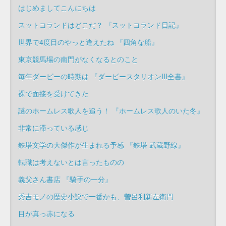
はじめましてこんにちは
スットコランドはどこだ？ 『スットコランド日記』
世界で4度目のやっと逢えたね 『四角な船』
東京競馬場の南門がなくなるとのこと
毎年ダービーの時期は 『ダービースタリオンIII全書』
裸で面接を受けてきた
謎のホームレス歌人を追う！ 『ホームレス歌人のいた冬』
非常に滞っている感じ
鉄塔文学の大傑作が生まれる予感 『鉄塔 武蔵野線』
転職は考えないとは言ったものの
義父さん書店 『騎手の一分』
秀吉モノの歴史小説で一番かも、曽呂利新左衛門
目が真っ赤になる