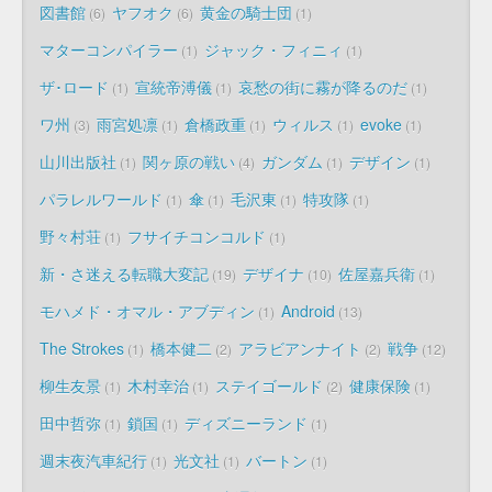
図書館
ヤフオク
黄金の騎士団
6
6
1
マターコンパイラー
ジャック・フィニィ
1
1
ザ･ロード
宣統帝溥儀
哀愁の街に霧が降るのだ
1
1
1
ワ州
雨宮処凛
倉橋政重
ウィルス
evoke
3
1
1
1
1
山川出版社
関ヶ原の戦い
ガンダム
デザイン
1
4
1
1
パラレルワールド
傘
毛沢東
特攻隊
1
1
1
1
野々村荘
フサイチコンコルド
1
1
新・さ迷える転職大変記
デザイナ
佐屋嘉兵衛
19
10
1
モハメド・オマル・アブディン
Android
1
13
The Strokes
橋本健二
アラビアンナイト
戦争
1
2
2
12
柳生友景
木村幸治
ステイゴールド
健康保険
1
1
2
1
田中哲弥
鎖国
ディズニーランド
1
1
1
週末夜汽車紀行
光文社
バートン
1
1
1