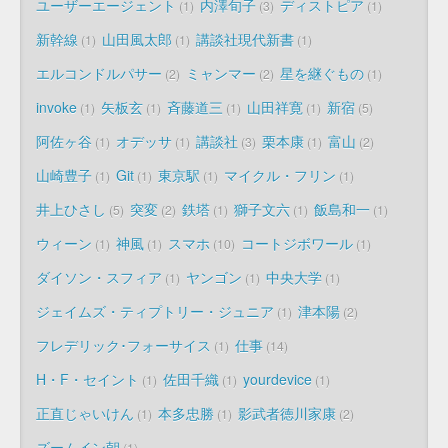
ユーザーエージェント
内澤旬子
ディストピア
1
3
1
新幹線
山田風太郎
講談社現代新書
1
1
1
エルコンドルパサー
ミャンマー
星を継ぐもの
2
2
1
invoke
矢板玄
斉藤道三
山田祥寛
新宿
1
1
1
1
5
阿佐ヶ谷
オデッサ
講談社
栗本康
富山
1
1
3
1
2
山崎豊子
Git
東京駅
マイクル・フリン
1
1
1
1
井上ひさし
突変
鉄塔
獅子文六
飯島和一
5
2
1
1
1
ウィーン
神風
スマホ
コートジボワール
1
1
10
1
ダイソン・スフィア
ヤンゴン
中央大学
1
1
1
ジェイムズ・ティプトリー・ジュニア
津本陽
1
2
フレデリック･フォーサイス
仕事
1
14
H・F・セイント
佐田千織
yourdevice
1
1
1
正直じゃいけん
本多忠勝
影武者徳川家康
1
1
2
ズームイン朝
1