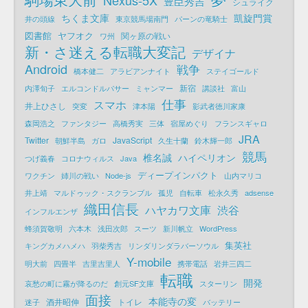
豊臣秀吉
シュライク
ちくま文庫
凱旋門賞
井の頭線
東京競馬場南門
パーンの竜騎士
図書館
ヤフオク
関ヶ原の戦い
ワ州
新・さ迷える転職大変記
デザイナ
Android
戦争
橋本健二
アラビアンナイト
ステイゴールド
新宿
内澤旬子
エルコンドルパサー
ミャンマー
講談社
富山
仕事
スマホ
井上ひさし
突変
津本陽
影武者徳川家康
森岡浩之
ファンタジー
高橋秀実
三体
宿屋めぐり
フランスギャロ
JRA
Twitter
JavaScript
朝鮮半島
ガロ
久生十蘭
鈴木輝一郎
競馬
椎名誠
ハイペリオン
つげ義春
コロナウィルス
Java
ディープインパクト
ワクチン
姉川の戦い
Node-js
山内マリコ
井上靖
マルドゥック・スクランブル
孤児
自転車
松永久秀
adsense
織田信長
ハヤカワ文庫
渋谷
インフルエンザ
蜂須賀敬明
六本木
浅田次郎
スーツ
新川帆立
WordPress
集英社
キングカメハメハ
羽柴秀吉
リンダリンダラバーソウル
Y-mobile
明大前
四畳半
吉里吉里人
携帯電話
岩井三四二
転職
開発
哀愁の町に霧が降るのだ
創元SF文庫
スターリン
面接
本能寺の変
酒井昭伸
トイレ
迷子
バッテリー