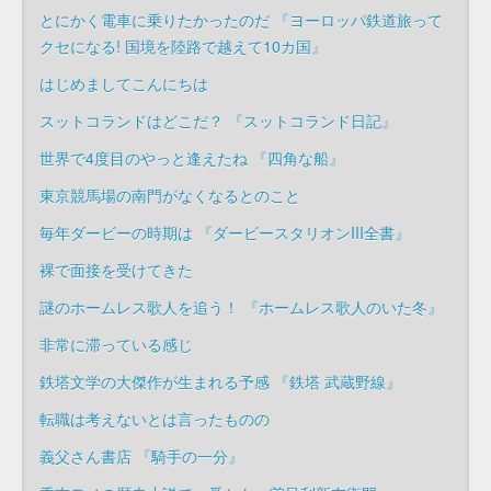
とにかく電車に乗りたかったのだ 『ヨーロッパ鉄道旅って
クセになる! 国境を陸路で越えて10カ国』
はじめましてこんにちは
スットコランドはどこだ？ 『スットコランド日記』
世界で4度目のやっと逢えたね 『四角な船』
東京競馬場の南門がなくなるとのこと
毎年ダービーの時期は 『ダービースタリオンIII全書』
裸で面接を受けてきた
謎のホームレス歌人を追う！ 『ホームレス歌人のいた冬』
非常に滞っている感じ
鉄塔文学の大傑作が生まれる予感 『鉄塔 武蔵野線』
転職は考えないとは言ったものの
義父さん書店 『騎手の一分』