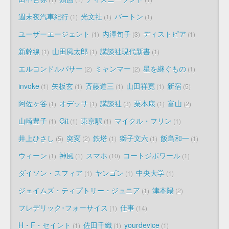
週末夜汽車紀行
光文社
バートン
1
1
1
ユーザーエージェント
内澤旬子
ディストピア
1
3
1
新幹線
山田風太郎
講談社現代新書
1
1
1
エルコンドルパサー
ミャンマー
星を継ぐもの
2
2
1
invoke
矢板玄
斉藤道三
山田祥寛
新宿
1
1
1
1
5
阿佐ヶ谷
オデッサ
講談社
栗本康
富山
1
1
3
1
2
山崎豊子
Git
東京駅
マイクル・フリン
1
1
1
1
井上ひさし
突変
鉄塔
獅子文六
飯島和一
5
2
1
1
1
ウィーン
神風
スマホ
コートジボワール
1
1
10
1
ダイソン・スフィア
ヤンゴン
中央大学
1
1
1
ジェイムズ・ティプトリー・ジュニア
津本陽
1
2
フレデリック･フォーサイス
仕事
1
14
H・F・セイント
佐田千織
yourdevice
1
1
1