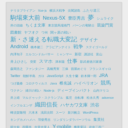
ふたり道三
ナリタブライアン
Vue-js
横浜大戦争
尖閣諸島
夢
駒場東大前
Nexus-5X
豊臣秀吉
シュライク
ちくま文庫
凱旋門賞
井の頭線
東京競馬場南門
パーンの竜騎士
図書館
ヤフオク
関ヶ原の戦い
ワ州
新・さ迷える転職大変記
デザイナ
Android
戦争
橋本健二
アラビアンナイト
ステイゴールド
新宿
内澤旬子
エルコンドルパサー
ミャンマー
講談社
富山
仕事
スマホ
井上ひさし
突変
津本陽
影武者徳川家康
森岡浩之
ファンタジー
高橋秀実
三体
宿屋めぐり
フランスギャロ
JRA
Twitter
JavaScript
朝鮮半島
ガロ
久生十蘭
鈴木輝一郎
競馬
椎名誠
ハイペリオン
つげ義春
コロナウィルス
Java
ディープインパクト
ワクチン
姉川の戦い
Node-js
山内マリコ
井上靖
マルドゥック・スクランブル
孤児
自転車
松永久秀
adsense
織田信長
ハヤカワ文庫
渋谷
インフルエンザ
蜂須賀敬明
六本木
浅田次郎
スーツ
新川帆立
WordPress
集英社
キングカメハメハ
羽柴秀吉
リンダリンダラバーソウル
Y-mobile
明大前
四畳半
吉里吉里人
携帯電話
岩井三四二