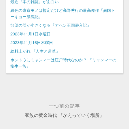
最近『本の雑誌』が面白い
異色の東京モノは暫定だけど高野秀行の最高傑作『異国ト
ーキョー漂流記』
欲望の器が小さくなる『アヘン王国潜入記』
2023年11月1日水曜日
2023年11月16日木曜日
給料上がれ 『人生と道草』
ホントウにミャンマーは江戸時代なのか？ 『ミャンマーの
柳生一族』
一つ前の記事
家族の黄金時代 『かえっていく場所』