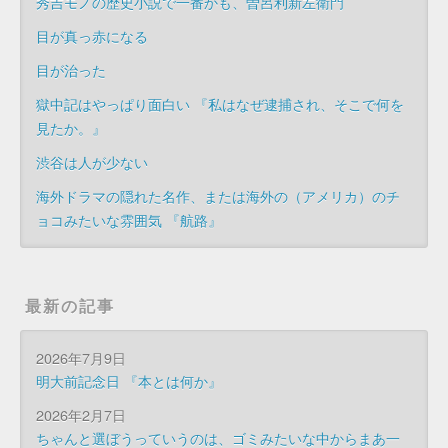
秀吉モノの歴史小説で一番かも、曽呂利新左衛門
目が真っ赤になる
目が治った
獄中記はやっぱり面白い 『私はなぜ逮捕され、そこで何を
見たか。』
渋谷は人が少ない
海外ドラマの隠れた名作、または海外の（アメリカ）のチ
ョコみたいな雰囲気 『航路』
最新の記事
2026年7月9日
明大前記念日 『本とは何か』
2026年2月7日
ちゃんと選ぼうっていうのは、ゴミみたいな中からまあ一