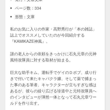
ページ数：334
形態：文庫
私のお気に入りの作家・高野秀行が「本の雑誌」
誌上でオススメしていたのが今回紹介する
『KAMIKAZE神風』。
謎の老人からの依頼をきっかけに石丸元章の元神
風特攻隊員に対する取材が始まる。
巨大な助手キム、運転手でゲイのＤボブ、成り行
きで付いて来たキャバクラ嬢、そして薬で捕まっ
た事のある筆者、キャラクターが立ちすぎな感は
あるが、彼らの繰り広げる珍道中と元特攻隊員へ
のインタビューが渾然一体となって石丸元章ワー
ルドを作り出す。