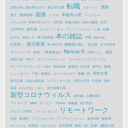
転職
開発
哀愁の町に霧が降るのだ
創元SF文庫
スターリン
面接
本能寺の変
酒井昭伸
トイレ
迷子
バッテリー
会社
テテュス河
未来少年コナン
自民党
長篠の四人-信長の難題
江戸時代
競馬場
エンディミオン
ブックファースト
ソ連
内灘
本の雑誌
巨大仏
北尾トロ
東京競馬場
沖縄
warning
徳川家康
目黒孝二
桶狭間の戦い
IN-SECTS
荒山徹
太平洋戦争
Nexus-5
オリンピック
書原
首相
一夢庵風流記
沢野ひとし
理想の国
冲方丁
ダイワスカーレット
ゴールデントライアングル
サンデーサイレンス
firebase
unko
森達也
京王線
獄中記
数独
明智光秀
ニューヨーク
千夜一夜物語
ロードカナロア
隆慶一郎
朝日文庫
元彼の遺言状
スプリンターズS
光秀の定理
不登校
満州
温泉
かなざわいっせい
現代教養文庫
新型コロナウィルス
心療内科
劇中劇
アイネイア
ダービー
mineo
MNP
加藤廣
徳川秀忠
リモートワーク
カエアンの聖衣
ジャパンカップ
新潮社
河辺
フラショナール
ブックステーション
格安SIM
馳星周
宮本昌孝
文禄・慶長の役
サバイバル
拘置所
ポルトガル
柳生一族