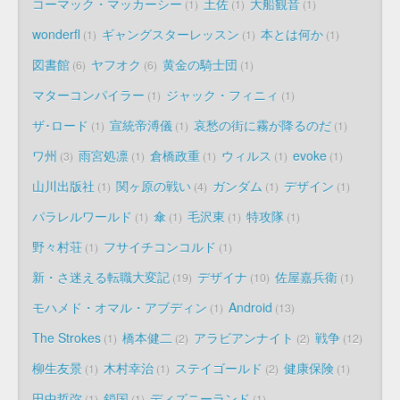
コーマック・マッカーシー
土佐
大船観音
1
1
1
wonderfl
ギャングスターレッスン
本とは何か
1
1
1
図書館
ヤフオク
黄金の騎士団
6
6
1
マターコンパイラー
ジャック・フィニィ
1
1
ザ･ロード
宣統帝溥儀
哀愁の街に霧が降るのだ
1
1
1
ワ州
雨宮処凛
倉橋政重
ウィルス
evoke
3
1
1
1
1
山川出版社
関ヶ原の戦い
ガンダム
デザイン
1
4
1
1
パラレルワールド
傘
毛沢東
特攻隊
1
1
1
1
野々村荘
フサイチコンコルド
1
1
新・さ迷える転職大変記
デザイナ
佐屋嘉兵衛
19
10
1
モハメド・オマル・アブディン
Android
1
13
The Strokes
橋本健二
アラビアンナイト
戦争
1
2
2
12
柳生友景
木村幸治
ステイゴールド
健康保険
1
1
2
1
田中哲弥
鎖国
ディズニーランド
1
1
1