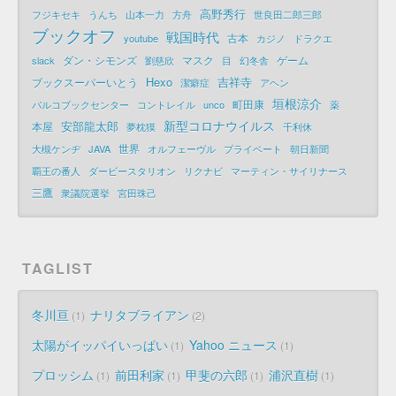
高野秀行
フジキセキ
うんち
山本一力
方舟
世良田二郎三郎
ブックオフ
戦国時代
古本
youtube
カジノ
ドラクエ
ダン・シモンズ
マスク
ゲーム
slack
劉慈欣
目
幻冬舎
Hexo
吉祥寺
ブックスーパーいとう
潔癖症
アヘン
垣根涼介
町田康
パルコブックセンター
コントレイル
unco
薬
新型コロナウイルス
安部龍太郎
本屋
夢枕獏
千利休
世界
大槻ケンヂ
JAVA
オルフェーヴル
プライベート
朝日新聞
覇王の番人
ダービースタリオン
リクナビ
マーティン・サイリナース
三鷹
衆議院選挙
宮田珠己
TAGLIST
冬川亘
ナリタブライアン
1
2
太陽がイッパイいっぱい
Yahoo ニュース
1
1
プロッシム
前田利家
甲斐の六郎
浦沢直樹
1
1
1
1