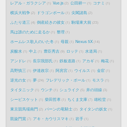
レアル・ガラクシア
Vue.js
公田耕一
コナミ
1
2
1
1
横浜大戦争
ドラゴンボール
尖閣諸島
2
1
2
ふたり道三
倒産続きの彼女
駒場東大前
4
1
23
馬は誰のために走るか
整理
1
1
ホームレス歌人のいた冬
母親
Nexus 5X
1
1
14
炭酸水
中上
豊臣秀吉
ロッテ
水道局
1
1
9
1
1
アンドレ
長宗我部氏
鉄板道路
アカギ
梅花
1
1
1
1
1
高野慎三
伊達政宗
阿房宮
ウイルス
金宦
1
1
1
1
1
逆光の女
夢
フレデリック・ポール
モスラ
1
24
1
1
タイタニック
ウンチ
シュライク
井の頭線
1
1
5
3
シービスケット
柴田哲孝
ちくま文庫
雄松堂
1
1
7
1
東京競馬場南門
パーンの竜騎士
タイタンの妖女
2
2
1
凱旋門賞
アキ・カウリスマキ
岩手
7
1
1