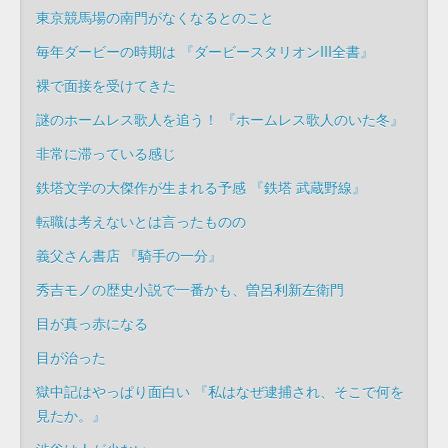
東京競馬場の南門がなくなるとのこと
毎年ダービーの時期は 『ダービースタリオンIII全書』
裸で面接を受けてきた
謎のホームレス歌人を追う！ 『ホームレス歌人のいた冬』
非常に滞っている感じ
鉄塔文学の大傑作が生まれる予感 『鉄塔 武蔵野線』
転職は考えないとは言ったものの
義父さん書店 『騎手の一分』
秀吉モノの歴史小説で一番かも、曽呂利新左衛門
目が真っ赤になる
目が治った
獄中記はやっぱり面白い 『私はなぜ逮捕され、そこで何を
見たか。』