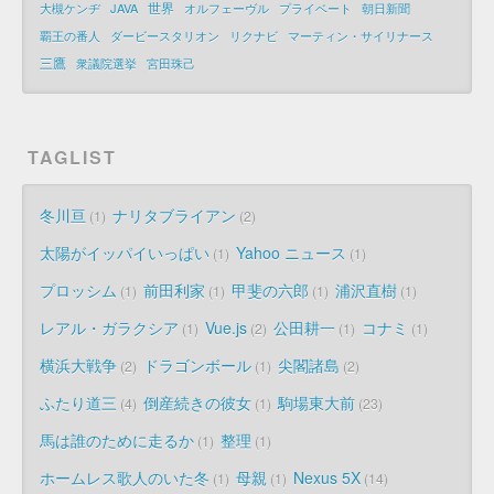
世界
大槻ケンヂ
JAVA
オルフェーヴル
プライベート
朝日新聞
覇王の番人
ダービースタリオン
リクナビ
マーティン・サイリナース
三鷹
衆議院選挙
宮田珠己
TAGLIST
冬川亘
ナリタブライアン
1
2
太陽がイッパイいっぱい
Yahoo ニュース
1
1
プロッシム
前田利家
甲斐の六郎
浦沢直樹
1
1
1
1
レアル・ガラクシア
Vue.js
公田耕一
コナミ
1
2
1
1
横浜大戦争
ドラゴンボール
尖閣諸島
2
1
2
ふたり道三
倒産続きの彼女
駒場東大前
4
1
23
馬は誰のために走るか
整理
1
1
ホームレス歌人のいた冬
母親
Nexus 5X
1
1
14