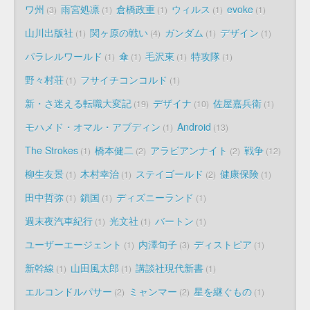
ワ州
雨宮処凛
倉橋政重
ウィルス
evoke
3
1
1
1
1
山川出版社
関ヶ原の戦い
ガンダム
デザイン
1
4
1
1
パラレルワールド
傘
毛沢東
特攻隊
1
1
1
1
野々村荘
フサイチコンコルド
1
1
新・さ迷える転職大変記
デザイナ
佐屋嘉兵衛
19
10
1
モハメド・オマル・アブディン
Android
1
13
The Strokes
橋本健二
アラビアンナイト
戦争
1
2
2
12
柳生友景
木村幸治
ステイゴールド
健康保険
1
1
2
1
田中哲弥
鎖国
ディズニーランド
1
1
1
週末夜汽車紀行
光文社
バートン
1
1
1
ユーザーエージェント
内澤旬子
ディストピア
1
3
1
新幹線
山田風太郎
講談社現代新書
1
1
1
エルコンドルパサー
ミャンマー
星を継ぐもの
2
2
1