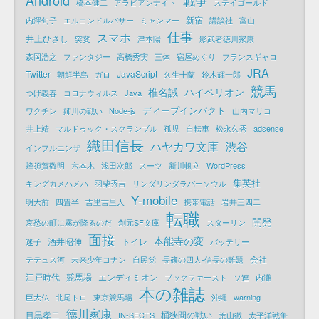
戦争
橋本健二
アラビアンナイト
ステイゴールド
新宿
内澤旬子
エルコンドルパサー
ミャンマー
講談社
富山
仕事
スマホ
井上ひさし
突変
津本陽
影武者徳川家康
森岡浩之
ファンタジー
高橋秀実
三体
宿屋めぐり
フランスギャロ
JRA
Twitter
JavaScript
朝鮮半島
ガロ
久生十蘭
鈴木輝一郎
競馬
椎名誠
ハイペリオン
つげ義春
コロナウィルス
Java
ディープインパクト
ワクチン
姉川の戦い
Node-js
山内マリコ
井上靖
マルドゥック・スクランブル
孤児
自転車
松永久秀
adsense
織田信長
ハヤカワ文庫
渋谷
インフルエンザ
蜂須賀敬明
六本木
浅田次郎
スーツ
新川帆立
WordPress
集英社
キングカメハメハ
羽柴秀吉
リンダリンダラバーソウル
Y-mobile
明大前
四畳半
吉里吉里人
携帯電話
岩井三四二
転職
開発
哀愁の町に霧が降るのだ
創元SF文庫
スターリン
面接
本能寺の変
酒井昭伸
トイレ
迷子
バッテリー
会社
テテュス河
未来少年コナン
自民党
長篠の四人-信長の難題
江戸時代
競馬場
エンディミオン
ブックファースト
ソ連
内灘
本の雑誌
巨大仏
北尾トロ
東京競馬場
沖縄
warning
徳川家康
目黒孝二
桶狭間の戦い
IN-SECTS
荒山徹
太平洋戦争