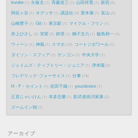
invoke
矢板玄
斉藤道三
山田祥寛
新宿
1
1
1
1
5
阿佐ヶ谷
オデッサ
講談社
栗本康
富山
1
1
3
1
2
山崎豊子
Git
東京駅
マイクル・フリン
1
1
1
1
井上ひさし
突変
鉄塔
獅子文六
飯島和一
5
2
1
1
1
ウィーン
神風
スマホ
コートジボワール
1
1
10
1
ダイソン・スフィア
ヤンゴン
中央大学
1
1
1
ジェイムズ・ティプトリー・ジュニア
津本陽
1
2
フレデリック･フォーサイス
仕事
1
14
H・F・セイント
佐田千織
yourdevice
1
1
1
正直じゃいけん
本多忠勝
影武者徳川家康
1
1
2
ズームイン朝
1
アーカイブ