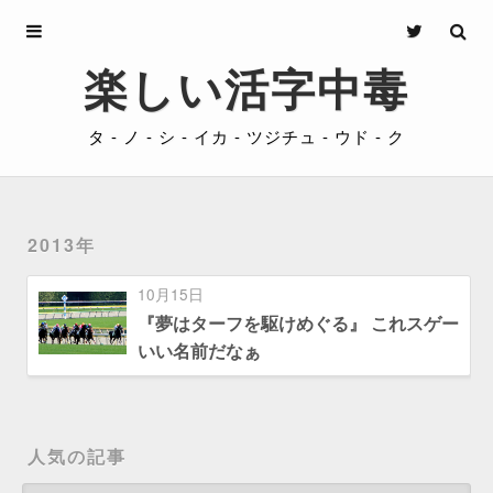
Archives
楽しい活字中毒
About
タ - ノ - シ - イカ - ツジチュ - ウド - ク
Privacy
Contact
2013年
10月15日
『夢はターフを駆けめぐる』 これスゲー
いい名前だなぁ
人気の記事