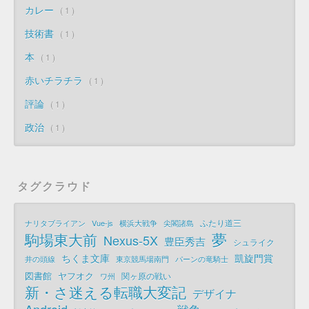
カレー
1
技術書
1
本
1
赤いチラチラ
1
評論
1
政治
1
タグクラウド
ふたり道三
ナリタブライアン
Vue-js
横浜大戦争
尖閣諸島
夢
駒場東大前
Nexus-5X
豊臣秀吉
シュライク
ちくま文庫
凱旋門賞
井の頭線
東京競馬場南門
パーンの竜騎士
図書館
ヤフオク
関ヶ原の戦い
ワ州
新・さ迷える転職大変記
デザイナ
Android