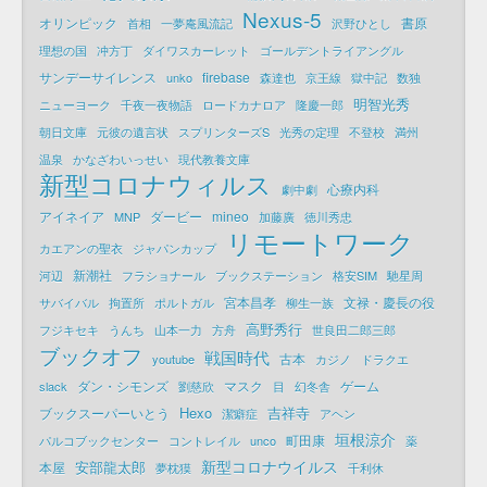
Nexus-5
オリンピック
書原
首相
一夢庵風流記
沢野ひとし
理想の国
冲方丁
ダイワスカーレット
ゴールデントライアングル
サンデーサイレンス
firebase
unko
森達也
京王線
獄中記
数独
明智光秀
ニューヨーク
千夜一夜物語
ロードカナロア
隆慶一郎
朝日文庫
元彼の遺言状
スプリンターズS
光秀の定理
不登校
満州
温泉
かなざわいっせい
現代教養文庫
新型コロナウィルス
心療内科
劇中劇
アイネイア
ダービー
mineo
MNP
加藤廣
徳川秀忠
リモートワーク
カエアンの聖衣
ジャパンカップ
新潮社
河辺
フラショナール
ブックステーション
格安SIM
馳星周
宮本昌孝
文禄・慶長の役
サバイバル
拘置所
ポルトガル
柳生一族
高野秀行
フジキセキ
うんち
山本一力
方舟
世良田二郎三郎
ブックオフ
戦国時代
古本
youtube
カジノ
ドラクエ
ダン・シモンズ
マスク
ゲーム
slack
劉慈欣
目
幻冬舎
Hexo
吉祥寺
ブックスーパーいとう
潔癖症
アヘン
垣根涼介
町田康
パルコブックセンター
コントレイル
unco
薬
新型コロナウイルス
安部龍太郎
本屋
夢枕獏
千利休