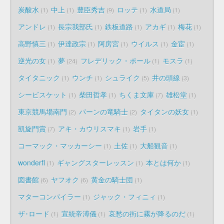
炭酸水
中上
豊臣秀吉
ロッテ
水道局
1
1
9
1
1
アンドレ
長宗我部氏
鉄板道路
アカギ
梅花
1
1
1
1
1
高野慎三
伊達政宗
阿房宮
ウイルス
金宦
1
1
1
1
1
逆光の女
夢
フレデリック・ポール
モスラ
1
24
1
1
タイタニック
ウンチ
シュライク
井の頭線
1
1
5
3
シービスケット
柴田哲孝
ちくま文庫
雄松堂
1
1
7
1
東京競馬場南門
パーンの竜騎士
タイタンの妖女
2
2
1
凱旋門賞
アキ・カウリスマキ
岩手
7
1
1
コーマック・マッカーシー
土佐
大船観音
1
1
1
wonderfl
ギャングスターレッスン
本とは何か
1
1
1
図書館
ヤフオク
黄金の騎士団
6
6
1
マターコンパイラー
ジャック・フィニィ
1
1
ザ･ロード
宣統帝溥儀
哀愁の街に霧が降るのだ
1
1
1