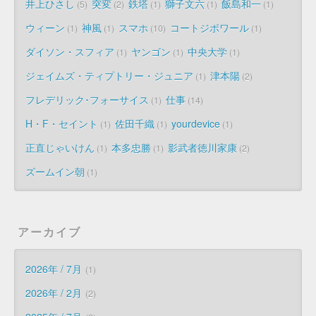
井上ひさし
突変
鉄塔
獅子文六
飯島和一
5
2
1
1
1
ウィーン
神風
スマホ
コートジボワール
1
1
10
1
ダイソン・スフィア
ヤンゴン
中央大学
1
1
1
ジェイムズ・ティプトリー・ジュニア
津本陽
1
2
フレデリック･フォーサイス
仕事
1
14
H・F・セイント
佐田千織
yourdevice
1
1
1
正直じゃいけん
本多忠勝
影武者徳川家康
1
1
2
ズームイン朝
1
アーカイブ
2026年 / 7月
1
2026年 / 2月
2