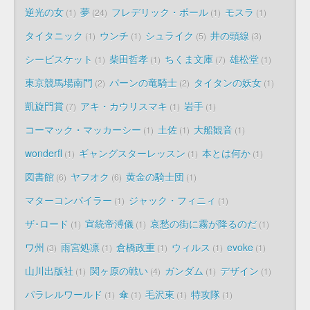
逆光の女
夢
フレデリック・ポール
モスラ
1
24
1
1
タイタニック
ウンチ
シュライク
井の頭線
1
1
5
3
シービスケット
柴田哲孝
ちくま文庫
雄松堂
1
1
7
1
東京競馬場南門
パーンの竜騎士
タイタンの妖女
2
2
1
凱旋門賞
アキ・カウリスマキ
岩手
7
1
1
コーマック・マッカーシー
土佐
大船観音
1
1
1
wonderfl
ギャングスターレッスン
本とは何か
1
1
1
図書館
ヤフオク
黄金の騎士団
6
6
1
マターコンパイラー
ジャック・フィニィ
1
1
ザ･ロード
宣統帝溥儀
哀愁の街に霧が降るのだ
1
1
1
ワ州
雨宮処凛
倉橋政重
ウィルス
evoke
3
1
1
1
1
山川出版社
関ヶ原の戦い
ガンダム
デザイン
1
4
1
1
パラレルワールド
傘
毛沢東
特攻隊
1
1
1
1