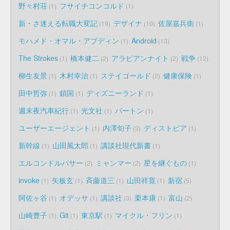
野々村荘
フサイチコンコルド
1
1
新・さ迷える転職大変記
デザイナ
佐屋嘉兵衛
19
10
1
モハメド・オマル・アブディン
Android
1
13
The Strokes
橋本健二
アラビアンナイト
戦争
1
2
2
12
柳生友景
木村幸治
ステイゴールド
健康保険
1
1
2
1
田中哲弥
鎖国
ディズニーランド
1
1
1
週末夜汽車紀行
光文社
バートン
1
1
1
ユーザーエージェント
内澤旬子
ディストピア
1
3
1
新幹線
山田風太郎
講談社現代新書
1
1
1
エルコンドルパサー
ミャンマー
星を継ぐもの
2
2
1
invoke
矢板玄
斉藤道三
山田祥寛
新宿
1
1
1
1
5
阿佐ヶ谷
オデッサ
講談社
栗本康
富山
1
1
3
1
2
山崎豊子
Git
東京駅
マイクル・フリン
1
1
1
1