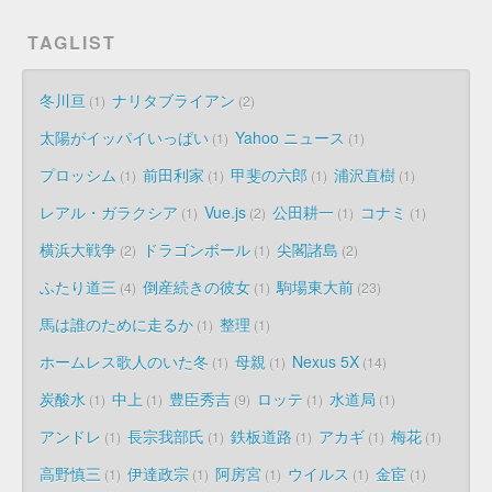
TAGLIST
冬川亘
ナリタブライアン
1
2
太陽がイッパイいっぱい
Yahoo ニュース
1
1
プロッシム
前田利家
甲斐の六郎
浦沢直樹
1
1
1
1
レアル・ガラクシア
Vue.js
公田耕一
コナミ
1
2
1
1
横浜大戦争
ドラゴンボール
尖閣諸島
2
1
2
ふたり道三
倒産続きの彼女
駒場東大前
4
1
23
馬は誰のために走るか
整理
1
1
ホームレス歌人のいた冬
母親
Nexus 5X
1
1
14
炭酸水
中上
豊臣秀吉
ロッテ
水道局
1
1
9
1
1
アンドレ
長宗我部氏
鉄板道路
アカギ
梅花
1
1
1
1
1
高野慎三
伊達政宗
阿房宮
ウイルス
金宦
1
1
1
1
1