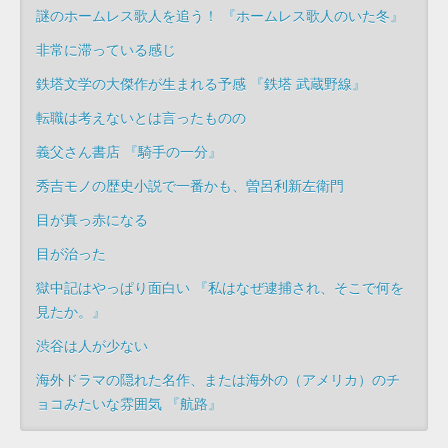
謎のホームレス歌人を追う！ 『ホームレス歌人のいた冬』
非常に滞っている感じ
鉄塔文学の大傑作が生まれる予感 『鉄塔 武蔵野線』
転職は考えないとは言ったものの
義父さん書店 『騎手の一分』
秀吉モノの歴史小説で一番かも、曽呂利新左衛門
目が真っ赤になる
目が治った
獄中記はやっぱり面白い 『私はなぜ逮捕され、そこで何を
見たか。』
渋谷は人が少ない
海外ドラマの隠れた名作、または海外の（アメリカ）のチ
ョコみたいな雰囲気 『航路』