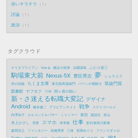
赤いチラチラ
1
評論
1
政治
1
タグクラウド
ふたり道三
ナリタブライアン
Vue-js
横浜大戦争
尖閣諸島
夢
駒場東大前
Nexus-5X
豊臣秀吉
シュライク
ちくま文庫
凱旋門賞
井の頭線
東京競馬場南門
パーンの竜騎士
図書館
ヤフオク
関ヶ原の戦い
ワ州
新・さ迷える転職大変記
デザイナ
Android
戦争
橋本健二
アラビアンナイト
ステイゴールド
新宿
内澤旬子
エルコンドルパサー
ミャンマー
講談社
富山
仕事
スマホ
井上ひさし
突変
津本陽
影武者徳川家康
森岡浩之
ファンタジー
高橋秀実
三体
宿屋めぐり
フランスギャロ
JRA
Twitter
JavaScript
朝鮮半島
ガロ
久生十蘭
鈴木輝一郎