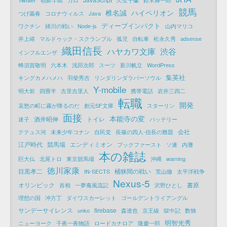
競馬
椎名誠
ハイペリオン
つげ義春
コロナウィルス
Java
ディープインパクト
ワクチン
姉川の戦い
Node-js
山内マリコ
井上靖
マルドゥック・スクランブル
孤児
自転車
松永久秀
adsense
織田信長
ハヤカワ文庫
渋谷
インフルエンザ
蜂須賀敬明
六本木
浅田次郎
スーツ
新川帆立
WordPress
集英社
キングカメハメハ
羽柴秀吉
リンダリンダラバーソウル
Y-mobile
明大前
四畳半
吉里吉里人
携帯電話
岩井三四二
転職
開発
哀愁の町に霧が降るのだ
創元SF文庫
スターリン
面接
本能寺の変
酒井昭伸
トイレ
迷子
バッテリー
会社
テテュス河
未来少年コナン
自民党
長篠の四人-信長の難題
江戸時代
競馬場
エンディミオン
ブックファースト
ソ連
内灘
本の雑誌
巨大仏
北尾トロ
東京競馬場
沖縄
warning
徳川家康
目黒孝二
桶狭間の戦い
IN-SECTS
荒山徹
太平洋戦争
Nexus-5
オリンピック
書原
首相
一夢庵風流記
沢野ひとし
理想の国
冲方丁
ダイワスカーレット
ゴールデントライアングル
サンデーサイレンス
firebase
unko
森達也
京王線
獄中記
数独
明智光秀
ニューヨーク
千夜一夜物語
ロードカナロア
隆慶一郎