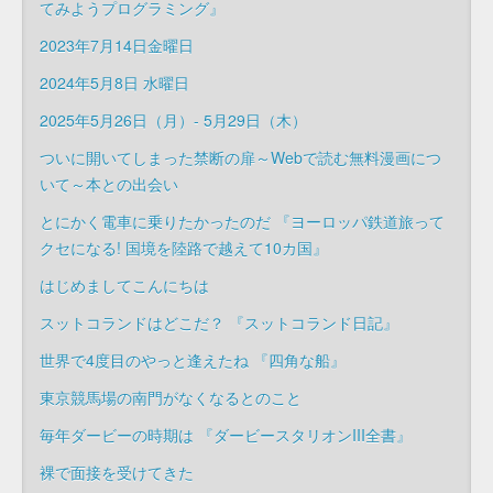
てみようプログラミング』
2023年7月14日金曜日
2024年5月8日 水曜日
2025年5月26日（月）- 5月29日（木）
ついに開いてしまった禁断の扉～Webで読む無料漫画につ
いて～本との出会い
とにかく電車に乗りたかったのだ 『ヨーロッパ鉄道旅って
クセになる! 国境を陸路で越えて10カ国』
はじめましてこんにちは
スットコランドはどこだ？ 『スットコランド日記』
世界で4度目のやっと逢えたね 『四角な船』
東京競馬場の南門がなくなるとのこと
毎年ダービーの時期は 『ダービースタリオンIII全書』
裸で面接を受けてきた