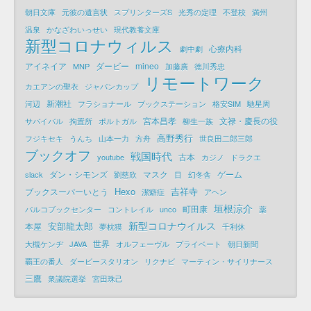
朝日文庫
元彼の遺言状
スプリンターズS
光秀の定理
不登校
満州
温泉
かなざわいっせい
現代教養文庫
新型コロナウィルス
心療内科
劇中劇
アイネイア
ダービー
mineo
MNP
加藤廣
徳川秀忠
リモートワーク
カエアンの聖衣
ジャパンカップ
新潮社
河辺
フラショナール
ブックステーション
格安SIM
馳星周
宮本昌孝
文禄・慶長の役
サバイバル
拘置所
ポルトガル
柳生一族
高野秀行
フジキセキ
うんち
山本一力
方舟
世良田二郎三郎
ブックオフ
戦国時代
古本
youtube
カジノ
ドラクエ
ダン・シモンズ
マスク
ゲーム
slack
劉慈欣
目
幻冬舎
Hexo
吉祥寺
ブックスーパーいとう
潔癖症
アヘン
垣根涼介
町田康
パルコブックセンター
コントレイル
unco
薬
新型コロナウイルス
安部龍太郎
本屋
夢枕獏
千利休
世界
大槻ケンヂ
JAVA
オルフェーヴル
プライベート
朝日新聞
覇王の番人
ダービースタリオン
リクナビ
マーティン・サイリナース
三鷹
衆議院選挙
宮田珠己