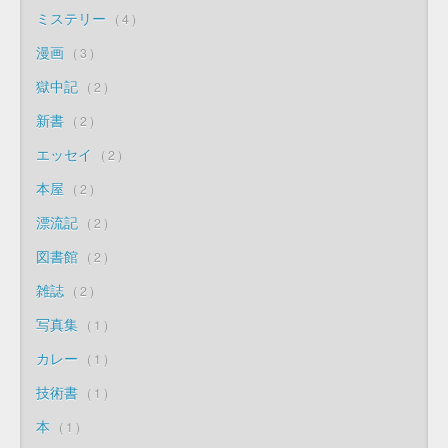
ミステリー
4
漫画
3
獄中記
2
新書
2
エッセイ
2
本屋
2
漂流記
2
図書館
2
雑誌
2
写真集
1
カレー
1
技術書
1
本
1