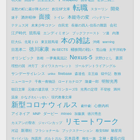
転職
開発
哀愁の町に霧が降るのだ
創元SF文庫
スターリン
面接
本能寺の変
酒井昭伸
トイレ
迷子
バッテリー
会社
テテュス河
未来少年コナン
自民党
長篠の四人-信長の難題
江戸時代
競馬場
エンディミオン
ブックファースト
ソ連
内灘
本の雑誌
巨大仏
北尾トロ
東京競馬場
沖縄
warning
徳川家康
目黒孝二
桶狭間の戦い
IN-SECTS
荒山徹
太平洋戦争
Nexus-5
オリンピック
書原
首相
一夢庵風流記
沢野ひとし
理想の国
冲方丁
ダイワスカーレット
ゴールデントライアングル
サンデーサイレンス
firebase
unko
森達也
京王線
獄中記
数独
明智光秀
ニューヨーク
千夜一夜物語
ロードカナロア
隆慶一郎
朝日文庫
元彼の遺言状
スプリンターズS
光秀の定理
不登校
満州
温泉
かなざわいっせい
現代教養文庫
新型コロナウィルス
心療内科
劇中劇
アイネイア
ダービー
mineo
MNP
加藤廣
徳川秀忠
リモートワーク
カエアンの聖衣
ジャパンカップ
新潮社
河辺
フラショナール
ブックステーション
格安SIM
馳星周
宮本昌孝
文禄・慶長の役
サバイバル
拘置所
ポルトガル
柳生一族