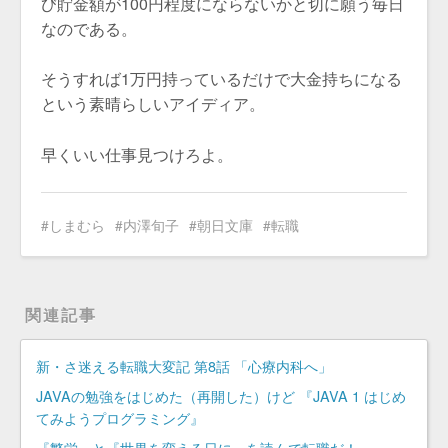
び貯金額が100円程度にならないかと切に願う毎日
なのである。
そうすれば1万円持っているだけで大金持ちになる
という素晴らしいアイディア。
早くいい仕事見つけろよ。
しまむら
内澤旬子
朝日文庫
転職
関連記事
新・さ迷える転職大変記 第8話 「心療内科へ」
JAVAの勉強をはじめた（再開した）けど 『JAVA 1 はじめ
てみようプログラミング』
『繁栄』と『世界を変える日に』を読んで転職だ！