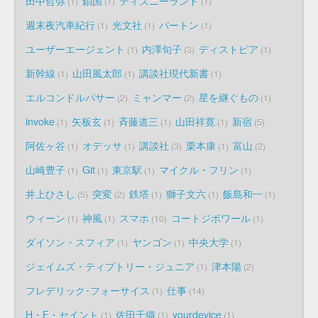
田中哲弥
鎖国
ディズニーランド
1
1
1
週末夜汽車紀行
光文社
バートン
1
1
1
ユーザーエージェント
内澤旬子
ディストピア
1
3
1
新幹線
山田風太郎
講談社現代新書
1
1
1
エルコンドルパサー
ミャンマー
星を継ぐもの
2
2
1
invoke
矢板玄
斉藤道三
山田祥寛
新宿
1
1
1
1
5
阿佐ヶ谷
オデッサ
講談社
栗本康
富山
1
1
3
1
2
山崎豊子
Git
東京駅
マイクル・フリン
1
1
1
1
井上ひさし
突変
鉄塔
獅子文六
飯島和一
5
2
1
1
1
ウィーン
神風
スマホ
コートジボワール
1
1
10
1
ダイソン・スフィア
ヤンゴン
中央大学
1
1
1
ジェイムズ・ティプトリー・ジュニア
津本陽
1
2
フレデリック･フォーサイス
仕事
1
14
H・F・セイント
佐田千織
yourdevice
1
1
1