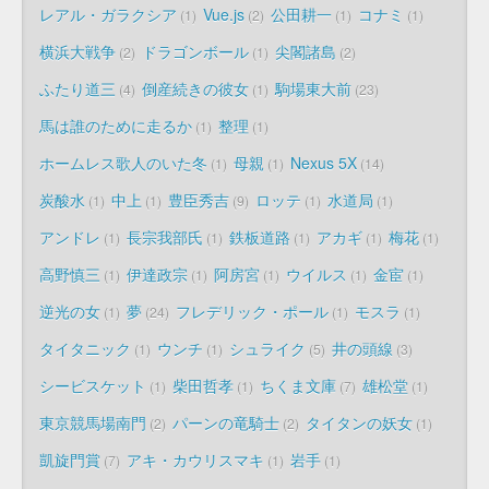
レアル・ガラクシア
Vue.js
公田耕一
コナミ
1
2
1
1
横浜大戦争
ドラゴンボール
尖閣諸島
2
1
2
ふたり道三
倒産続きの彼女
駒場東大前
4
1
23
馬は誰のために走るか
整理
1
1
ホームレス歌人のいた冬
母親
Nexus 5X
1
1
14
炭酸水
中上
豊臣秀吉
ロッテ
水道局
1
1
9
1
1
アンドレ
長宗我部氏
鉄板道路
アカギ
梅花
1
1
1
1
1
高野慎三
伊達政宗
阿房宮
ウイルス
金宦
1
1
1
1
1
逆光の女
夢
フレデリック・ポール
モスラ
1
24
1
1
タイタニック
ウンチ
シュライク
井の頭線
1
1
5
3
シービスケット
柴田哲孝
ちくま文庫
雄松堂
1
1
7
1
東京競馬場南門
パーンの竜騎士
タイタンの妖女
2
2
1
凱旋門賞
アキ・カウリスマキ
岩手
7
1
1