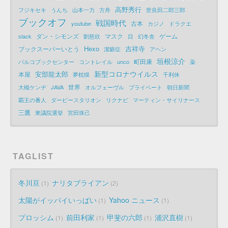
高野秀行
フジキセキ
うんち
山本一力
方舟
世良田二郎三郎
ブックオフ
戦国時代
古本
youtube
カジノ
ドラクエ
ダン・シモンズ
マスク
ゲーム
slack
劉慈欣
目
幻冬舎
Hexo
吉祥寺
ブックスーパーいとう
潔癖症
アヘン
垣根涼介
町田康
パルコブックセンター
コントレイル
unco
薬
新型コロナウイルス
安部龍太郎
本屋
夢枕獏
千利休
世界
大槻ケンヂ
JAVA
オルフェーヴル
プライベート
朝日新聞
覇王の番人
ダービースタリオン
リクナビ
マーティン・サイリナース
三鷹
衆議院選挙
宮田珠己
TAGLIST
冬川亘
ナリタブライアン
1
2
太陽がイッパイいっぱい
Yahoo ニュース
1
1
プロッシム
前田利家
甲斐の六郎
浦沢直樹
1
1
1
1