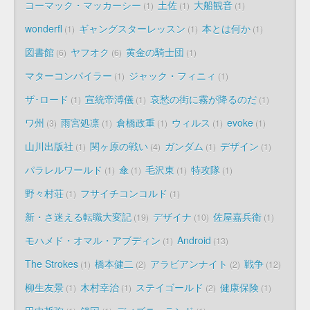
コーマック・マッカーシー
土佐
大船観音
1
1
1
wonderfl
ギャングスターレッスン
本とは何か
1
1
1
図書館
ヤフオク
黄金の騎士団
6
6
1
マターコンパイラー
ジャック・フィニィ
1
1
ザ･ロード
宣統帝溥儀
哀愁の街に霧が降るのだ
1
1
1
ワ州
雨宮処凛
倉橋政重
ウィルス
evoke
3
1
1
1
1
山川出版社
関ヶ原の戦い
ガンダム
デザイン
1
4
1
1
パラレルワールド
傘
毛沢東
特攻隊
1
1
1
1
野々村荘
フサイチコンコルド
1
1
新・さ迷える転職大変記
デザイナ
佐屋嘉兵衛
19
10
1
モハメド・オマル・アブディン
Android
1
13
The Strokes
橋本健二
アラビアンナイト
戦争
1
2
2
12
柳生友景
木村幸治
ステイゴールド
健康保険
1
1
2
1