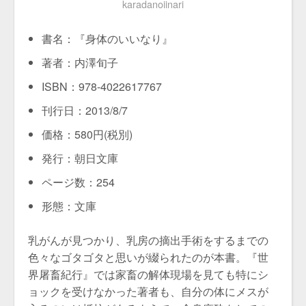
karadanoiinari
書名：『身体のいいなり』
著者：内澤旬子
ISBN：978-4022617767
刊行日：2013/8/7
価格：580円(税別)
発行：朝日文庫
ページ数：254
形態：文庫
乳がんが見つかり、乳房の摘出手術をするまでの
色々なゴタゴタと思いが綴られたのが本書。『世
界屠畜紀行』では家畜の解体現場を見ても特にシ
ョックを受けなかった著者も、自分の体にメスが