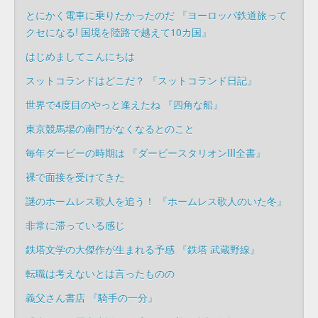
とにかく電車に乗りたかったのだ 『ヨーロッパ鉄道旅って
クセになる! 国境を陸路で越えて10カ国』
はじめましてこんにちは
スットコランドはどこだ？ 『スットコランド日記』
世界で4度目のやっと逢えたね 『四角な船』
東京競馬場の南門がなくなるとのこと
毎年ダービーの時期は 『ダービースタリオンIII全書』
裸で面接を受けてきた
謎のホームレス歌人を追う！ 『ホームレス歌人のいた冬』
非常に滞っている感じ
鉄塔文学の大傑作が生まれる予感 『鉄塔 武蔵野線』
転職は考えないとは言ったものの
義父さん書店 『騎手の一分』