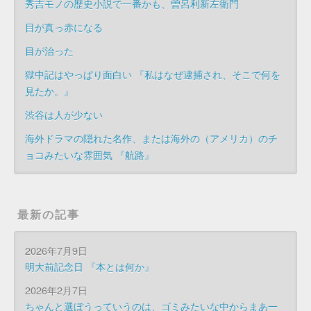
秀吉モノの歴史小説で一番かも、曽呂利新左衛門
目が真っ赤になる
目が治った
獄中記はやっぱり面白い 『私はなぜ逮捕され、そこで何を
見たか。』
渋谷は人が少ない
海外ドラマの隠れた名作、または海外の（アメリカ）のチ
ョコみたいな雰囲気 『航路』
最新の記事
2026年7月9日
明大前記念日 『本とは何か』
2026年2月7日
ちゃんと選ぼうっていうのは、ゴミみたいな中からまあ一