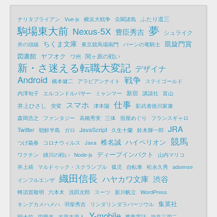
ふたり道三
ナリタブライアン
Vue-js
横浜大戦争
尖閣諸島
夢
駒場東大前
Nexus-5X
豊臣秀吉
シュライク
ちくま文庫
凱旋門賞
井の頭線
東京競馬場南門
パーンの竜騎士
図書館
ヤフオク
関ヶ原の戦い
ワ州
新・さ迷える転職大変記
デザイナ
Android
戦争
橋本健二
アラビアンナイト
ステイゴールド
新宿
内澤旬子
エルコンドルパサー
ミャンマー
講談社
富山
仕事
スマホ
井上ひさし
突変
津本陽
影武者徳川家康
森岡浩之
ファンタジー
高橋秀実
三体
宿屋めぐり
フランスギャロ
JRA
Twitter
JavaScript
朝鮮半島
ガロ
久生十蘭
鈴木輝一郎
競馬
椎名誠
ハイペリオン
つげ義春
コロナウィルス
Java
ディープインパクト
ワクチン
姉川の戦い
Node-js
山内マリコ
井上靖
マルドゥック・スクランブル
孤児
自転車
松永久秀
adsense
織田信長
ハヤカワ文庫
渋谷
インフルエンザ
蜂須賀敬明
六本木
浅田次郎
スーツ
新川帆立
WordPress
集英社
キングカメハメハ
羽柴秀吉
リンダリンダラバーソウル
Y-mobile
明大前
四畳半
吉里吉里人
携帯電話
岩井三四二