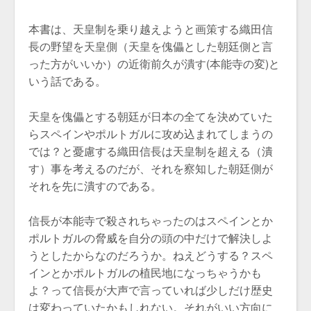
本書は、天皇制を乗り越えようと画策する織田信
長の野望を天皇側（天皇を傀儡とした朝廷側と言
った方がいいか）の近衛前久が潰す(本能寺の変)と
いう話である。
天皇を傀儡とする朝廷が日本の全てを決めていた
らスペインやポルトガルに攻め込まれてしまうの
では？と憂慮する織田信長は天皇制を超える（潰
す）事を考えるのだが、それを察知した朝廷側が
それを先に潰すのである。
信長が本能寺で殺されちゃったのはスペインとか
ポルトガルの脅威を自分の頭の中だけで解決しよ
うとしたからなのだろうか。ねえどうする？スペ
インとかポルトガルの植民地になっちゃうかも
よ？って信長が大声で言っていれば少しだけ歴史
は変わっていたかもしれない。それがいい方向に