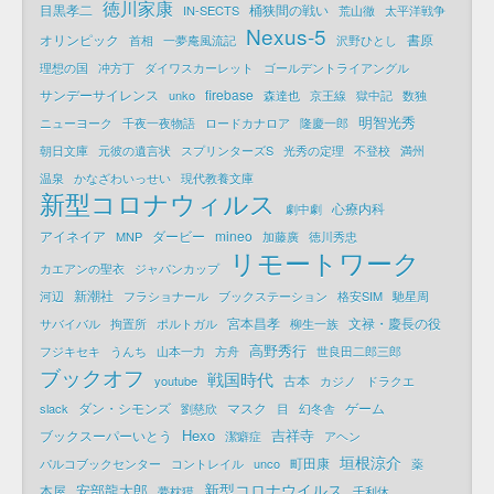
徳川家康
目黒孝二
桶狭間の戦い
IN-SECTS
荒山徹
太平洋戦争
Nexus-5
オリンピック
書原
首相
一夢庵風流記
沢野ひとし
理想の国
冲方丁
ダイワスカーレット
ゴールデントライアングル
サンデーサイレンス
firebase
unko
森達也
京王線
獄中記
数独
明智光秀
ニューヨーク
千夜一夜物語
ロードカナロア
隆慶一郎
朝日文庫
元彼の遺言状
スプリンターズS
光秀の定理
不登校
満州
温泉
かなざわいっせい
現代教養文庫
新型コロナウィルス
心療内科
劇中劇
アイネイア
ダービー
mineo
MNP
加藤廣
徳川秀忠
リモートワーク
カエアンの聖衣
ジャパンカップ
新潮社
河辺
フラショナール
ブックステーション
格安SIM
馳星周
宮本昌孝
文禄・慶長の役
サバイバル
拘置所
ポルトガル
柳生一族
高野秀行
フジキセキ
うんち
山本一力
方舟
世良田二郎三郎
ブックオフ
戦国時代
古本
youtube
カジノ
ドラクエ
ダン・シモンズ
マスク
ゲーム
slack
劉慈欣
目
幻冬舎
Hexo
吉祥寺
ブックスーパーいとう
潔癖症
アヘン
垣根涼介
町田康
パルコブックセンター
コントレイル
unco
薬
新型コロナウイルス
安部龍太郎
本屋
夢枕獏
千利休