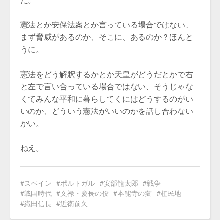
憲法とか安保法案とか言っている場合ではない、
まず脅威があるのか、そこに、あるのか？ほんと
うに。
憲法をどう解釈するかとか天皇がどうだとかで右
と左で言い合っている場合ではない、そうじゃな
くてみんな平和に暮らしてくにはどうするのがい
いのか、どういう憲法がいいのかを話し合わない
かい。
ねえ。
スペイン
ポルトガル
安部龍太郎
戦争
戦国時代
文禄・慶長の役
本能寺の変
植民地
織田信長
近衛前久