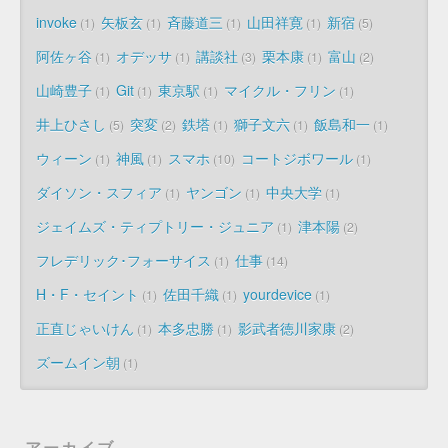
invoke
矢板玄
斉藤道三
山田祥寛
新宿
1
1
1
1
5
阿佐ヶ谷
オデッサ
講談社
栗本康
富山
1
1
3
1
2
山崎豊子
Git
東京駅
マイクル・フリン
1
1
1
1
井上ひさし
突変
鉄塔
獅子文六
飯島和一
5
2
1
1
1
ウィーン
神風
スマホ
コートジボワール
1
1
10
1
ダイソン・スフィア
ヤンゴン
中央大学
1
1
1
ジェイムズ・ティプトリー・ジュニア
津本陽
1
2
フレデリック･フォーサイス
仕事
1
14
H・F・セイント
佐田千織
yourdevice
1
1
1
正直じゃいけん
本多忠勝
影武者徳川家康
1
1
2
ズームイン朝
1
アーカイブ