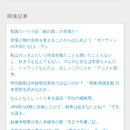
関連記事
戦国スパイ小説『銀の島』の登場だ！
登場人物の名前を覚えることからはじめよう 『ダーウィン
の子供たち(上・下)』
私はガンダムという作品を観たことも聞いたこともない
し、好きでもなんでもない。アムロと言えば安室ちゃんだ
し、シャアってなんだよ、おしっこのことか 『アニメと戦
争』
明治維新は何故明治革命ではないのか？ 『増補 靖国史観 日
本思想を読みなおす』
なんとなくしっくり来る仮説『空白の桶狭間』
JAVAの試験に合格したけど、戦争は起きないよね？ 『下天
を謀る』
勧修寺晴豊が見た本能寺の変『天正十年夏ノ記』