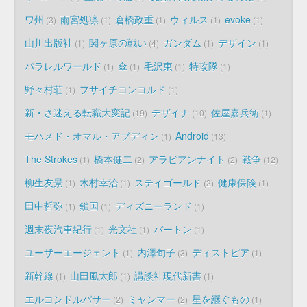
ワ州
雨宮処凛
倉橋政重
ウィルス
evoke
3
1
1
1
1
山川出版社
関ヶ原の戦い
ガンダム
デザイン
1
4
1
1
パラレルワールド
傘
毛沢東
特攻隊
1
1
1
1
野々村荘
フサイチコンコルド
1
1
新・さ迷える転職大変記
デザイナ
佐屋嘉兵衛
19
10
1
モハメド・オマル・アブディン
Android
1
13
The Strokes
橋本健二
アラビアンナイト
戦争
1
2
2
12
柳生友景
木村幸治
ステイゴールド
健康保険
1
1
2
1
田中哲弥
鎖国
ディズニーランド
1
1
1
週末夜汽車紀行
光文社
バートン
1
1
1
ユーザーエージェント
内澤旬子
ディストピア
1
3
1
新幹線
山田風太郎
講談社現代新書
1
1
1
エルコンドルパサー
ミャンマー
星を継ぐもの
2
2
1