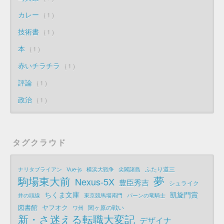
カレー
1
技術書
1
本
1
赤いチラチラ
1
評論
1
政治
1
タグクラウド
ふたり道三
ナリタブライアン
Vue-js
横浜大戦争
尖閣諸島
夢
駒場東大前
Nexus-5X
豊臣秀吉
シュライク
ちくま文庫
凱旋門賞
井の頭線
東京競馬場南門
パーンの竜騎士
図書館
ヤフオク
関ヶ原の戦い
ワ州
新・さ迷える転職大変記
デザイナ