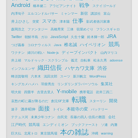
Android
戦争
橋本健二
アラビアンナイト
ステイゴールド
新宿
内澤旬子
エルコンドルパサー
ミャンマー
講談社
富山
仕事
スマホ
井上ひさし
突変
津本陽
影武者徳川家康
森岡浩之
ファンタジー
高橋秀実
三体
宿屋めぐり
フランスギャロ
JRA
Twitter
JavaScript
朝鮮半島
ガロ
久生十蘭
鈴木輝一郎
競馬
椎名誠
ハイペリオン
つげ義春
コロナウィルス
Java
ディープインパクト
ワクチン
姉川の戦い
Node-js
山内マリコ
井上靖
マルドゥック・スクランブル
孤児
自転車
松永久秀
adsense
織田信長
ハヤカワ文庫
渋谷
インフルエンザ
蜂須賀敬明
六本木
浅田次郎
スーツ
新川帆立
WordPress
集英社
キングカメハメハ
羽柴秀吉
リンダリンダラバーソウル
Y-mobile
明大前
四畳半
吉里吉里人
携帯電話
岩井三四二
転職
開発
哀愁の町に霧が降るのだ
創元SF文庫
スターリン
面接
本能寺の変
酒井昭伸
トイレ
迷子
バッテリー
会社
テテュス河
未来少年コナン
自民党
長篠の四人-信長の難題
江戸時代
競馬場
エンディミオン
ブックファースト
ソ連
内灘
本の雑誌
巨大仏
北尾トロ
東京競馬場
沖縄
warning