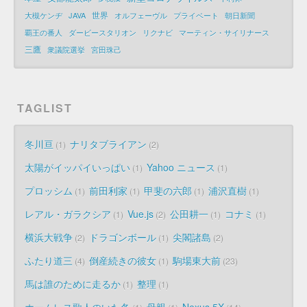
世界
大槻ケンヂ
JAVA
オルフェーヴル
プライベート
朝日新聞
覇王の番人
ダービースタリオン
リクナビ
マーティン・サイリナース
三鷹
衆議院選挙
宮田珠己
TAGLIST
冬川亘
ナリタブライアン
1
2
太陽がイッパイいっぱい
Yahoo ニュース
1
1
プロッシム
前田利家
甲斐の六郎
浦沢直樹
1
1
1
1
レアル・ガラクシア
Vue.js
公田耕一
コナミ
1
2
1
1
横浜大戦争
ドラゴンボール
尖閣諸島
2
1
2
ふたり道三
倒産続きの彼女
駒場東大前
4
1
23
馬は誰のために走るか
整理
1
1
ホームレス歌人のいた冬
母親
Nexus 5X