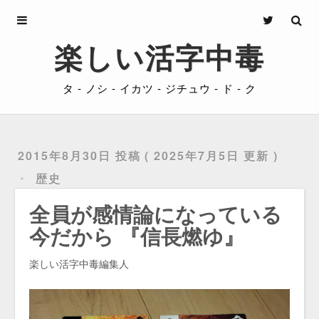
Archives
楽しい活字中毒
About
タ - ノシ - イカツ - ジチュウ - ド - ク
Privacy
Contact
2015年8月30日 投稿
2025年7月5日 更新
歴史
全員が感情論になっている
今だから 『信長燃ゆ』
楽しい活字中毒編集人