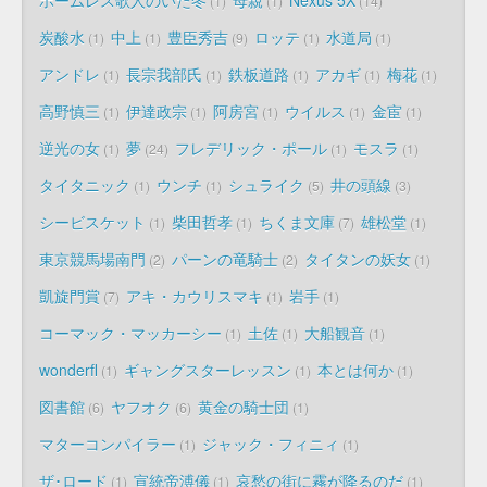
1
1
14
炭酸水
中上
豊臣秀吉
ロッテ
水道局
1
1
9
1
1
アンドレ
長宗我部氏
鉄板道路
アカギ
梅花
1
1
1
1
1
高野慎三
伊達政宗
阿房宮
ウイルス
金宦
1
1
1
1
1
逆光の女
夢
フレデリック・ポール
モスラ
1
24
1
1
タイタニック
ウンチ
シュライク
井の頭線
1
1
5
3
シービスケット
柴田哲孝
ちくま文庫
雄松堂
1
1
7
1
東京競馬場南門
パーンの竜騎士
タイタンの妖女
2
2
1
凱旋門賞
アキ・カウリスマキ
岩手
7
1
1
コーマック・マッカーシー
土佐
大船観音
1
1
1
wonderfl
ギャングスターレッスン
本とは何か
1
1
1
図書館
ヤフオク
黄金の騎士団
6
6
1
マターコンパイラー
ジャック・フィニィ
1
1
ザ･ロード
宣統帝溥儀
哀愁の街に霧が降るのだ
1
1
1