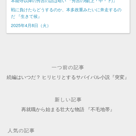
本能寺以降の秀吉の話は暗い 『秀吉の枷(上・中・下)』
戦に負けたらどうするのか、本多政重みたいに奔走するの
だ 『生きて候』
2025年4月8日（火）
一つ前の記事
続編はいつだ？ ヒリヒリとするサバイバル小説『突変』
新しい記事
再就職から始まる壮大な物語 『不毛地帯』
人気の記事