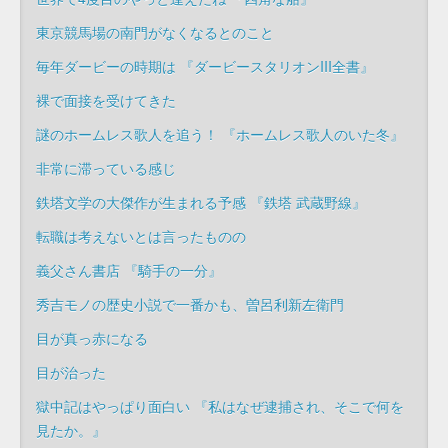
東京競馬場の南門がなくなるとのこと
毎年ダービーの時期は 『ダービースタリオンIII全書』
裸で面接を受けてきた
謎のホームレス歌人を追う！ 『ホームレス歌人のいた冬』
非常に滞っている感じ
鉄塔文学の大傑作が生まれる予感 『鉄塔 武蔵野線』
転職は考えないとは言ったものの
義父さん書店 『騎手の一分』
秀吉モノの歴史小説で一番かも、曽呂利新左衛門
目が真っ赤になる
目が治った
獄中記はやっぱり面白い 『私はなぜ逮捕され、そこで何を
見たか。』