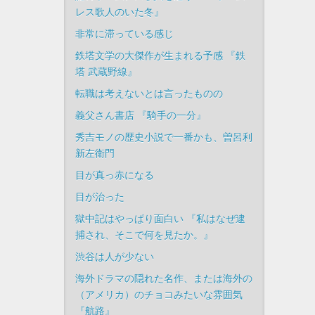
レス歌人のいた冬』
非常に滞っている感じ
鉄塔文学の大傑作が生まれる予感 『鉄
塔 武蔵野線』
転職は考えないとは言ったものの
義父さん書店 『騎手の一分』
秀吉モノの歴史小説で一番かも、曽呂利
新左衛門
目が真っ赤になる
目が治った
獄中記はやっぱり面白い 『私はなぜ逮
捕され、そこで何を見たか。』
渋谷は人が少ない
海外ドラマの隠れた名作、または海外の
（アメリカ）のチョコみたいな雰囲気
『航路』