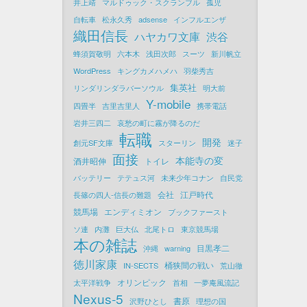
井上靖
マルドゥック・スクランブル
孤児
自転車
松永久秀
adsense
インフルエンザ
織田信長
ハヤカワ文庫
渋谷
蜂須賀敬明
六本木
浅田次郎
スーツ
新川帆立
WordPress
キングカメハメハ
羽柴秀吉
集英社
リンダリンダラバーソウル
明大前
Y-mobile
四畳半
吉里吉里人
携帯電話
岩井三四二
哀愁の町に霧が降るのだ
転職
開発
創元SF文庫
スターリン
迷子
面接
本能寺の変
酒井昭伸
トイレ
バッテリー
テテュス河
未来少年コナン
自民党
会社
江戸時代
長篠の四人-信長の難題
競馬場
エンディミオン
ブックファースト
ソ連
内灘
巨大仏
北尾トロ
東京競馬場
本の雑誌
目黒孝二
沖縄
warning
徳川家康
桶狭間の戦い
IN-SECTS
荒山徹
オリンピック
太平洋戦争
首相
一夢庵風流記
Nexus-5
書原
沢野ひとし
理想の国