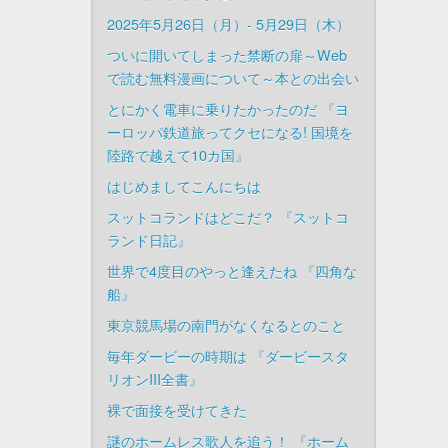
2025年5月26日（月）- 5月29日（木）
ついに開いてしまった禁断の扉～Web
で読む無料漫画について～本との出会い
とにかく電車に乗りたかったのだ 『ヨ
ーロッパ鉄道旅ってクセになる! 国境を
陸路で越えて10カ国』
はじめましてこんにちは
スットコランドはどこだ？ 『スットコ
ランド日記』
世界で4度目のやっと逢えたね 『四角な
船』
東京競馬場の南門がなくなるとのこと
毎年ダービーの時期は 『ダービースタ
リオンIII全書』
裸で面接を受けてきた
謎のホームレス歌人を追う！ 『ホーム