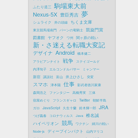
駒場東大前
ふたり道三
夢
Nexus-5X
豊臣秀吉
ちくま文庫
シュライク
井の頭線
凱旋門賞
東京競馬場南門
パーンの竜騎士
図書館
ヤフオク
関ヶ原の戦い
ワ州
新・さ迷える転職大変記
Android
デザイナ
橋本健二
戦争
アラビアンナイト
ステイゴールド
内澤旬子
エルコンドルパサー
ミャンマー
新宿
井上ひさし
講談社
富山
突変
仕事
スマホ
津本陽
影武者徳川家康
森岡浩之
ファンタジー
高橋秀実
三体
Twitter
宿屋めぐり
フランスギャロ
朝鮮半島
JRA
JavaScript
ガロ
久生十蘭
鈴木輝一郎
椎名誠
つげ義春
コロナウィルス
Java
競馬
ハイペリオン
ワクチン
姉川の戦い
ディープインパクト
Node-js
山内マリコ