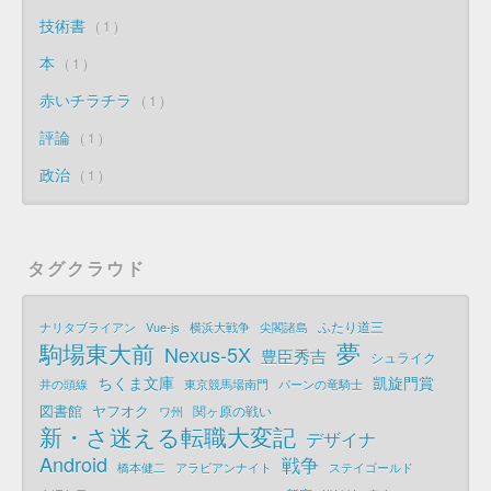
技術書
1
本
1
赤いチラチラ
1
評論
1
政治
1
タグクラウド
ふたり道三
ナリタブライアン
Vue-js
横浜大戦争
尖閣諸島
夢
駒場東大前
Nexus-5X
豊臣秀吉
シュライク
ちくま文庫
凱旋門賞
井の頭線
東京競馬場南門
パーンの竜騎士
図書館
ヤフオク
関ヶ原の戦い
ワ州
新・さ迷える転職大変記
デザイナ
Android
戦争
橋本健二
アラビアンナイト
ステイゴールド