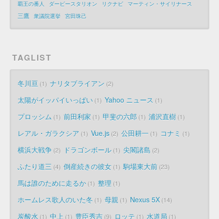
覇王の番人
ダービースタリオン
リクナビ
マーティン・サイリナース
三鷹
衆議院選挙
宮田珠己
TAGLIST
冬川亘
ナリタブライアン
1
2
太陽がイッパイいっぱい
Yahoo ニュース
1
1
プロッシム
前田利家
甲斐の六郎
浦沢直樹
1
1
1
1
レアル・ガラクシア
Vue.js
公田耕一
コナミ
1
2
1
1
横浜大戦争
ドラゴンボール
尖閣諸島
2
1
2
ふたり道三
倒産続きの彼女
駒場東大前
4
1
23
馬は誰のために走るか
整理
1
1
ホームレス歌人のいた冬
母親
Nexus 5X
1
1
14
炭酸水
中上
豊臣秀吉
ロッテ
水道局
1
1
9
1
1