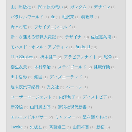
山川出版社
関ヶ原の戦い
ガンダム
デザイン
1
4
1
1
パラレルワールド
傘
毛沢東
特攻隊
1
1
1
1
野々村荘
フサイチコンコルド
1
1
新・さ迷える転職大変記
デザイナ
佐屋嘉兵衛
19
10
1
モハメド・オマル・アブディン
Android
1
13
The Strokes
橋本健二
アラビアンナイト
戦争
1
2
2
12
柳生友景
木村幸治
ステイゴールド
健康保険
1
1
2
1
田中哲弥
鎖国
ディズニーランド
1
1
1
週末夜汽車紀行
光文社
バートン
1
1
1
ユーザーエージェント
内澤旬子
ディストピア
1
3
1
新幹線
山田風太郎
講談社現代新書
1
1
1
エルコンドルパサー
ミャンマー
星を継ぐもの
2
2
1
invoke
矢板玄
斉藤道三
山田祥寛
新宿
1
1
1
1
5