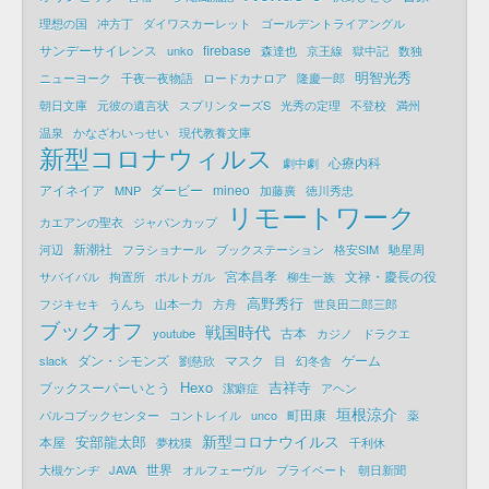
理想の国
冲方丁
ダイワスカーレット
ゴールデントライアングル
サンデーサイレンス
firebase
unko
森達也
京王線
獄中記
数独
明智光秀
ニューヨーク
千夜一夜物語
ロードカナロア
隆慶一郎
朝日文庫
元彼の遺言状
スプリンターズS
光秀の定理
不登校
満州
温泉
かなざわいっせい
現代教養文庫
新型コロナウィルス
心療内科
劇中劇
アイネイア
ダービー
mineo
MNP
加藤廣
徳川秀忠
リモートワーク
カエアンの聖衣
ジャパンカップ
新潮社
河辺
フラショナール
ブックステーション
格安SIM
馳星周
宮本昌孝
文禄・慶長の役
サバイバル
拘置所
ポルトガル
柳生一族
高野秀行
フジキセキ
うんち
山本一力
方舟
世良田二郎三郎
ブックオフ
戦国時代
古本
youtube
カジノ
ドラクエ
ダン・シモンズ
マスク
ゲーム
slack
劉慈欣
目
幻冬舎
Hexo
吉祥寺
ブックスーパーいとう
潔癖症
アヘン
垣根涼介
町田康
パルコブックセンター
コントレイル
unco
薬
新型コロナウイルス
安部龍太郎
本屋
夢枕獏
千利休
世界
大槻ケンヂ
JAVA
オルフェーヴル
プライベート
朝日新聞