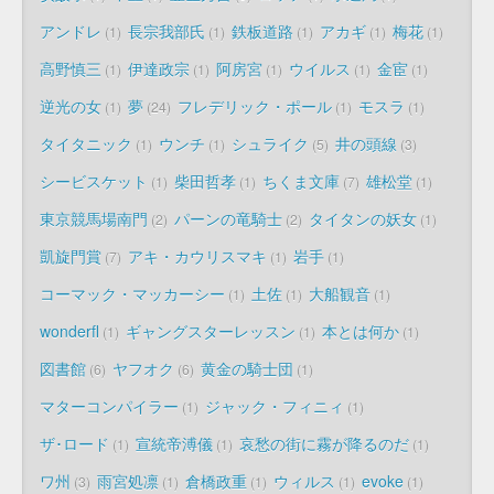
アンドレ
長宗我部氏
鉄板道路
アカギ
梅花
1
1
1
1
1
高野慎三
伊達政宗
阿房宮
ウイルス
金宦
1
1
1
1
1
逆光の女
夢
フレデリック・ポール
モスラ
1
24
1
1
タイタニック
ウンチ
シュライク
井の頭線
1
1
5
3
シービスケット
柴田哲孝
ちくま文庫
雄松堂
1
1
7
1
東京競馬場南門
パーンの竜騎士
タイタンの妖女
2
2
1
凱旋門賞
アキ・カウリスマキ
岩手
7
1
1
コーマック・マッカーシー
土佐
大船観音
1
1
1
wonderfl
ギャングスターレッスン
本とは何か
1
1
1
図書館
ヤフオク
黄金の騎士団
6
6
1
マターコンパイラー
ジャック・フィニィ
1
1
ザ･ロード
宣統帝溥儀
哀愁の街に霧が降るのだ
1
1
1
ワ州
雨宮処凛
倉橋政重
ウィルス
evoke
3
1
1
1
1