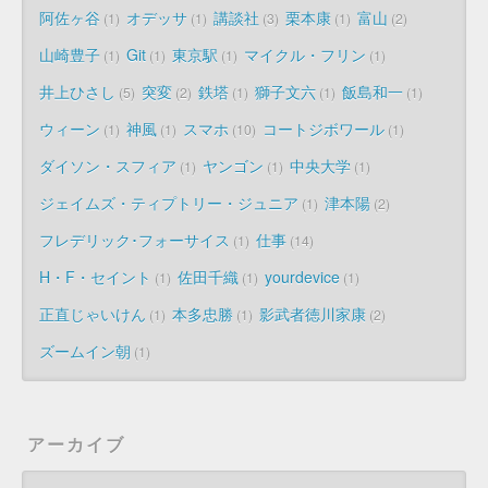
阿佐ヶ谷
オデッサ
講談社
栗本康
富山
1
1
3
1
2
山崎豊子
Git
東京駅
マイクル・フリン
1
1
1
1
井上ひさし
突変
鉄塔
獅子文六
飯島和一
5
2
1
1
1
ウィーン
神風
スマホ
コートジボワール
1
1
10
1
ダイソン・スフィア
ヤンゴン
中央大学
1
1
1
ジェイムズ・ティプトリー・ジュニア
津本陽
1
2
フレデリック･フォーサイス
仕事
1
14
H・F・セイント
佐田千織
yourdevice
1
1
1
正直じゃいけん
本多忠勝
影武者徳川家康
1
1
2
ズームイン朝
1
アーカイブ