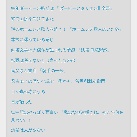
毎年ダービーの時期は 『ダービースタリオンIII全書』
裸で面接を受けてきた
謎のホームレス歌人を追う！ 『ホームレス歌人のいた冬』
非常に滞っている感じ
鉄塔文学の大傑作が生まれる予感 『鉄塔 武蔵野線』
転職は考えないとは言ったものの
義父さん書店 『騎手の一分』
秀吉モノの歴史小説で一番かも、曽呂利新左衛門
目が真っ赤になる
目が治った
獄中記はやっぱり面白い 『私はなぜ逮捕され、そこで何を
見たか。』
渋谷は人が少ない