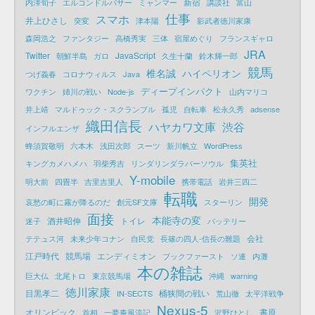
新宿
内澤旬子
エルコンドルパサー
ミャンマー
講談社
富山
仕事
スマホ
井上ひさし
突変
津本陽
影武者徳川家康
森岡浩之
ファンタジー
高橋秀実
三体
宿屋めぐり
フランスギャロ
JRA
Twitter
JavaScript
朝鮮半島
ガロ
久生十蘭
鈴木輝一郎
競馬
椎名誠
ハイペリオン
つげ義春
コロナウィルス
Java
ディープインパクト
ワクチン
姉川の戦い
Node-js
山内マリコ
井上靖
マルドゥック・スクランブル
孤児
自転車
松永久秀
adsense
織田信長
ハヤカワ文庫
渋谷
インフルエンザ
蜂須賀敬明
六本木
浅田次郎
スーツ
新川帆立
WordPress
集英社
キングカメハメハ
羽柴秀吉
リンダリンダラバーソウル
Y-mobile
明大前
四畳半
吉里吉里人
携帯電話
岩井三四二
転職
開発
哀愁の町に霧が降るのだ
創元SF文庫
スターリン
面接
本能寺の変
酒井昭伸
トイレ
迷子
バッテリー
会社
テテュス河
未来少年コナン
自民党
長篠の四人-信長の難題
江戸時代
競馬場
エンディミオン
ブックファースト
ソ連
内灘
本の雑誌
巨大仏
北尾トロ
東京競馬場
沖縄
warning
徳川家康
目黒孝二
桶狭間の戦い
IN-SECTS
荒山徹
太平洋戦争
Nexus-5
オリンピック
書原
首相
一夢庵風流記
沢野ひとし