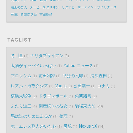
覇王の番人
ダービースタリオン
リクナビ
マーティン・サイリナース
三鷹
衆議院選挙
宮田珠己
TAGLIST
冬川亘
ナリタブライアン
1
2
太陽がイッパイいっぱい
Yahoo ニュース
1
1
プロッシム
前田利家
甲斐の六郎
浦沢直樹
1
1
1
1
レアル・ガラクシア
Vue.js
公田耕一
コナミ
1
2
1
1
横浜大戦争
ドラゴンボール
尖閣諸島
2
1
2
ふたり道三
倒産続きの彼女
駒場東大前
4
1
23
馬は誰のために走るか
整理
1
1
ホームレス歌人のいた冬
母親
Nexus 5X
1
1
14