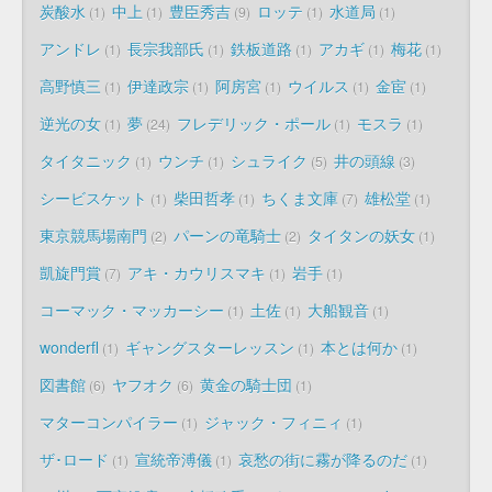
炭酸水
中上
豊臣秀吉
ロッテ
水道局
1
1
9
1
1
アンドレ
長宗我部氏
鉄板道路
アカギ
梅花
1
1
1
1
1
高野慎三
伊達政宗
阿房宮
ウイルス
金宦
1
1
1
1
1
逆光の女
夢
フレデリック・ポール
モスラ
1
24
1
1
タイタニック
ウンチ
シュライク
井の頭線
1
1
5
3
シービスケット
柴田哲孝
ちくま文庫
雄松堂
1
1
7
1
東京競馬場南門
パーンの竜騎士
タイタンの妖女
2
2
1
凱旋門賞
アキ・カウリスマキ
岩手
7
1
1
コーマック・マッカーシー
土佐
大船観音
1
1
1
wonderfl
ギャングスターレッスン
本とは何か
1
1
1
図書館
ヤフオク
黄金の騎士団
6
6
1
マターコンパイラー
ジャック・フィニィ
1
1
ザ･ロード
宣統帝溥儀
哀愁の街に霧が降るのだ
1
1
1