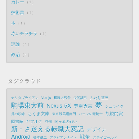
カレー
1
技術書
1
本
1
赤いチラチラ
1
評論
1
政治
1
タグクラウド
ふたり道三
ナリタブライアン
Vue-js
横浜大戦争
尖閣諸島
夢
駒場東大前
Nexus-5X
豊臣秀吉
シュライク
ちくま文庫
凱旋門賞
井の頭線
東京競馬場南門
パーンの竜騎士
図書館
ヤフオク
関ヶ原の戦い
ワ州
新・さ迷える転職大変記
デザイナ
Android
戦争
橋本健二
アラビアンナイト
ステイゴールド