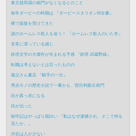
東京競馬場の南門がなくなるとのこと
毎年ダービーの時期は 『ダービースタリオンIII全書』
裸で面接を受けてきた
謎のホームレス歌人を追う！ 『ホームレス歌人のいた冬』
非常に滞っている感じ
鉄塔文学の大傑作が生まれる予感 『鉄塔 武蔵野線』
転職は考えないとは言ったものの
義父さん書店 『騎手の一分』
秀吉モノの歴史小説で一番かも、曽呂利新左衛門
目が真っ赤になる
目が治った
獄中記はやっぱり面白い 『私はなぜ逮捕され、そこで何を
見たか。』
渋谷は人が少ない