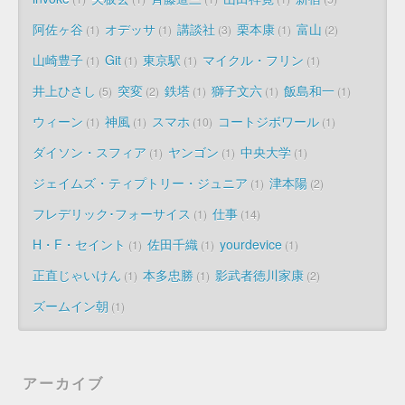
阿佐ヶ谷
オデッサ
講談社
栗本康
富山
1
1
3
1
2
山崎豊子
Git
東京駅
マイクル・フリン
1
1
1
1
井上ひさし
突変
鉄塔
獅子文六
飯島和一
5
2
1
1
1
ウィーン
神風
スマホ
コートジボワール
1
1
10
1
ダイソン・スフィア
ヤンゴン
中央大学
1
1
1
ジェイムズ・ティプトリー・ジュニア
津本陽
1
2
フレデリック･フォーサイス
仕事
1
14
H・F・セイント
佐田千織
yourdevice
1
1
1
正直じゃいけん
本多忠勝
影武者徳川家康
1
1
2
ズームイン朝
1
アーカイブ