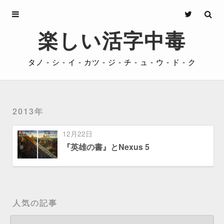
Archives
楽しい活字中毒
About
タノ - シ - イ - カツ - ジ - チ - ュ - ウ - ド - ク
Privacy
Contact
2013年
12月22日
『英雄の書』とNexus 5
人気の記事