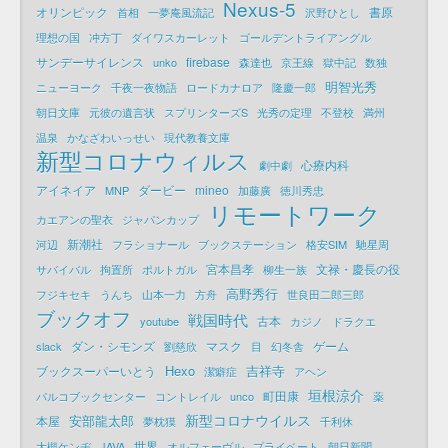
Nexus-5
オリンピック
書原
首相
一夢庵風流記
沢野ひとし
理想の国
冲方丁
ダイワスカーレット
ゴールデントライアングル
サンデーサイレンス
firebase
unko
森達也
京王線
獄中記
数独
明智光秀
ニューヨーク
千夜一夜物語
ロードカナロア
隆慶一郎
朝日文庫
元彼の遺言状
スプリンターズS
光秀の定理
不登校
満州
温泉
かなざわいっせい
現代教養文庫
新型コロナウィルス
心療内科
劇中劇
アイネイア
ダービー
mineo
MNP
加藤廣
徳川秀忠
リモートワーク
カエアンの聖衣
ジャパンカップ
新潮社
河辺
フラショナール
ブックステーション
格安SIM
馳星周
宮本昌孝
文禄・慶長の役
サバイバル
拘置所
ポルトガル
柳生一族
高野秀行
フジキセキ
うんち
山本一力
方舟
世良田二郎三郎
ブックオフ
戦国時代
古本
youtube
カジノ
ドラクエ
ダン・シモンズ
マスク
ゲーム
slack
劉慈欣
目
幻冬舎
Hexo
吉祥寺
ブックスーパーいとう
潔癖症
アヘン
垣根涼介
町田康
パルコブックセンター
コントレイル
unco
薬
新型コロナウイルス
安部龍太郎
本屋
夢枕獏
千利休
世界
大槻ケンヂ
JAVA
オルフェーヴル
プライベート
朝日新聞