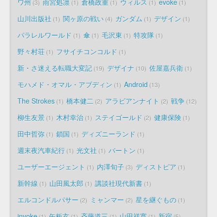
ワ州
雨宮処凛
倉橋政重
ウィルス
evoke
3
1
1
1
1
山川出版社
関ヶ原の戦い
ガンダム
デザイン
1
4
1
1
パラレルワールド
傘
毛沢東
特攻隊
1
1
1
1
野々村荘
フサイチコンコルド
1
1
新・さ迷える転職大変記
デザイナ
佐屋嘉兵衛
19
10
1
モハメド・オマル・アブディン
Android
1
13
The Strokes
橋本健二
アラビアンナイト
戦争
1
2
2
12
柳生友景
木村幸治
ステイゴールド
健康保険
1
1
2
1
田中哲弥
鎖国
ディズニーランド
1
1
1
週末夜汽車紀行
光文社
バートン
1
1
1
ユーザーエージェント
内澤旬子
ディストピア
1
3
1
新幹線
山田風太郎
講談社現代新書
1
1
1
エルコンドルパサー
ミャンマー
星を継ぐもの
2
2
1
invoke
矢板玄
斉藤道三
山田祥寛
新宿
1
1
1
1
5