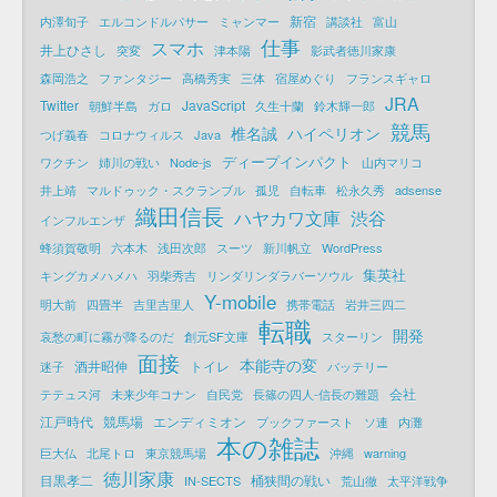
新宿
内澤旬子
エルコンドルパサー
ミャンマー
講談社
富山
仕事
スマホ
井上ひさし
突変
津本陽
影武者徳川家康
森岡浩之
ファンタジー
高橋秀実
三体
宿屋めぐり
フランスギャロ
JRA
Twitter
JavaScript
朝鮮半島
ガロ
久生十蘭
鈴木輝一郎
競馬
椎名誠
ハイペリオン
つげ義春
コロナウィルス
Java
ディープインパクト
ワクチン
姉川の戦い
Node-js
山内マリコ
井上靖
マルドゥック・スクランブル
孤児
自転車
松永久秀
adsense
織田信長
ハヤカワ文庫
渋谷
インフルエンザ
蜂須賀敬明
六本木
浅田次郎
スーツ
新川帆立
WordPress
集英社
キングカメハメハ
羽柴秀吉
リンダリンダラバーソウル
Y-mobile
明大前
四畳半
吉里吉里人
携帯電話
岩井三四二
転職
開発
哀愁の町に霧が降るのだ
創元SF文庫
スターリン
面接
本能寺の変
酒井昭伸
トイレ
迷子
バッテリー
会社
テテュス河
未来少年コナン
自民党
長篠の四人-信長の難題
江戸時代
競馬場
エンディミオン
ブックファースト
ソ連
内灘
本の雑誌
巨大仏
北尾トロ
東京競馬場
沖縄
warning
徳川家康
目黒孝二
桶狭間の戦い
IN-SECTS
荒山徹
太平洋戦争