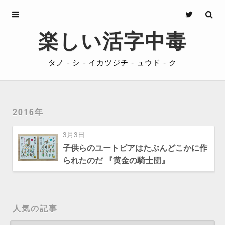
Archives
楽しい活字中毒
About
タノ - シ - イカツジチ - ュウド - ク
Privacy
Contact
2016年
3月3日
子供らのユートピアはたぶんどこかに作
られたのだ 『黄金の騎士団』
人気の記事