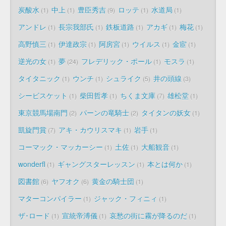
炭酸水
中上
豊臣秀吉
ロッテ
水道局
1
1
9
1
1
アンドレ
長宗我部氏
鉄板道路
アカギ
梅花
1
1
1
1
1
高野慎三
伊達政宗
阿房宮
ウイルス
金宦
1
1
1
1
1
逆光の女
夢
フレデリック・ポール
モスラ
1
24
1
1
タイタニック
ウンチ
シュライク
井の頭線
1
1
5
3
シービスケット
柴田哲孝
ちくま文庫
雄松堂
1
1
7
1
東京競馬場南門
パーンの竜騎士
タイタンの妖女
2
2
1
凱旋門賞
アキ・カウリスマキ
岩手
7
1
1
コーマック・マッカーシー
土佐
大船観音
1
1
1
wonderfl
ギャングスターレッスン
本とは何か
1
1
1
図書館
ヤフオク
黄金の騎士団
6
6
1
マターコンパイラー
ジャック・フィニィ
1
1
ザ･ロード
宣統帝溥儀
哀愁の街に霧が降るのだ
1
1
1