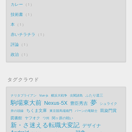
カレー
1
技術書
1
本
1
赤いチラチラ
1
評論
1
政治
1
タグクラウド
ふたり道三
ナリタブライアン
Vue-js
横浜大戦争
尖閣諸島
夢
駒場東大前
Nexus-5X
豊臣秀吉
シュライク
ちくま文庫
凱旋門賞
井の頭線
東京競馬場南門
パーンの竜騎士
図書館
ヤフオク
関ヶ原の戦い
ワ州
新・さ迷える転職大変記
デザイナ
Android