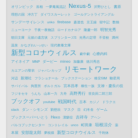
Nexus-5
オリンピック
書原
首相
一夢庵風流記
沢野ひとし
理想の国
冲方丁
ダイワスカーレット
ゴールデントライアングル
サンデーサイレンス
firebase
unko
森達也
京王線
獄中記
数独
明智光秀
ニューヨーク
千夜一夜物語
ロードカナロア
隆慶一郎
朝日文庫
元彼の遺言状
スプリンターズS
光秀の定理
不登校
満州
温泉
かなざわいっせい
現代教養文庫
新型コロナウィルス
心療内科
劇中劇
アイネイア
ダービー
mineo
MNP
加藤廣
徳川秀忠
リモートワーク
カエアンの聖衣
ジャパンカップ
新潮社
河辺
フラショナール
ブックステーション
格安SIM
馳星周
宮本昌孝
文禄・慶長の役
サバイバル
拘置所
ポルトガル
柳生一族
高野秀行
フジキセキ
うんち
山本一力
方舟
世良田二郎三郎
ブックオフ
戦国時代
古本
youtube
カジノ
ドラクエ
ダン・シモンズ
マスク
ゲーム
slack
劉慈欣
目
幻冬舎
Hexo
吉祥寺
ブックスーパーいとう
潔癖症
アヘン
垣根涼介
町田康
パルコブックセンター
コントレイル
unco
薬
新型コロナウイルス
安部龍太郎
本屋
夢枕獏
千利休