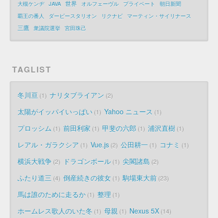
世界
大槻ケンヂ
JAVA
オルフェーヴル
プライベート
朝日新聞
覇王の番人
ダービースタリオン
リクナビ
マーティン・サイリナース
三鷹
衆議院選挙
宮田珠己
TAGLIST
冬川亘
ナリタブライアン
1
2
太陽がイッパイいっぱい
Yahoo ニュース
1
1
プロッシム
前田利家
甲斐の六郎
浦沢直樹
1
1
1
1
レアル・ガラクシア
Vue.js
公田耕一
コナミ
1
2
1
1
横浜大戦争
ドラゴンボール
尖閣諸島
2
1
2
ふたり道三
倒産続きの彼女
駒場東大前
4
1
23
馬は誰のために走るか
整理
1
1
ホームレス歌人のいた冬
母親
Nexus 5X
1
1
14