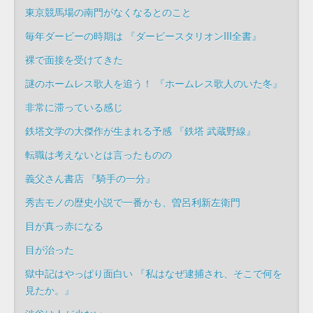
東京競馬場の南門がなくなるとのこと
毎年ダービーの時期は 『ダービースタリオンIII全書』
裸で面接を受けてきた
謎のホームレス歌人を追う！ 『ホームレス歌人のいた冬』
非常に滞っている感じ
鉄塔文学の大傑作が生まれる予感 『鉄塔 武蔵野線』
転職は考えないとは言ったものの
義父さん書店 『騎手の一分』
秀吉モノの歴史小説で一番かも、曽呂利新左衛門
目が真っ赤になる
目が治った
獄中記はやっぱり面白い 『私はなぜ逮捕され、そこで何を
見たか。』