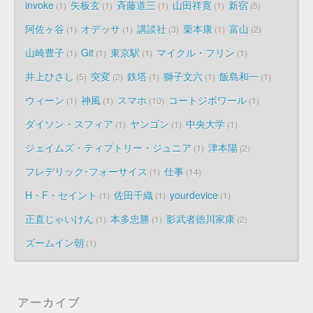
invoke
矢板玄
斉藤道三
山田祥寛
新宿
1
1
1
1
5
阿佐ヶ谷
オデッサ
講談社
栗本康
富山
1
1
3
1
2
山崎豊子
Git
東京駅
マイクル・フリン
1
1
1
1
井上ひさし
突変
鉄塔
獅子文六
飯島和一
5
2
1
1
1
ウィーン
神風
スマホ
コートジボワール
1
1
10
1
ダイソン・スフィア
ヤンゴン
中央大学
1
1
1
ジェイムズ・ティプトリー・ジュニア
津本陽
1
2
フレデリック･フォーサイス
仕事
1
14
H・F・セイント
佐田千織
yourdevice
1
1
1
正直じゃいけん
本多忠勝
影武者徳川家康
1
1
2
ズームイン朝
1
アーカイブ