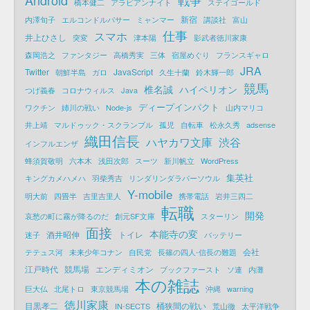
戦争
橋本健二
アラビアンナイト
ステイゴールド
新宿
内澤旬子
エルコンドルパサー
ミャンマー
講談社
富山
仕事
スマホ
井上ひさし
突変
津本陽
影武者徳川家康
森岡浩之
ファンタジー
高橋秀実
三体
宿屋めぐり
フランスギャロ
JRA
Twitter
JavaScript
朝鮮半島
ガロ
久生十蘭
鈴木輝一郎
競馬
椎名誠
ハイペリオン
つげ義春
コロナウィルス
Java
ディープインパクト
ワクチン
姉川の戦い
Node-js
山内マリコ
井上靖
マルドゥック・スクランブル
孤児
自転車
松永久秀
adsense
織田信長
ハヤカワ文庫
渋谷
インフルエンザ
蜂須賀敬明
六本木
浅田次郎
スーツ
新川帆立
WordPress
集英社
キングカメハメハ
羽柴秀吉
リンダリンダラバーソウル
Y-mobile
明大前
四畳半
吉里吉里人
携帯電話
岩井三四二
転職
開発
哀愁の町に霧が降るのだ
創元SF文庫
スターリン
面接
本能寺の変
酒井昭伸
トイレ
迷子
バッテリー
会社
テテュス河
未来少年コナン
自民党
長篠の四人-信長の難題
江戸時代
競馬場
エンディミオン
ブックファースト
ソ連
内灘
本の雑誌
巨大仏
北尾トロ
東京競馬場
沖縄
warning
徳川家康
目黒孝二
桶狭間の戦い
IN-SECTS
荒山徹
太平洋戦争