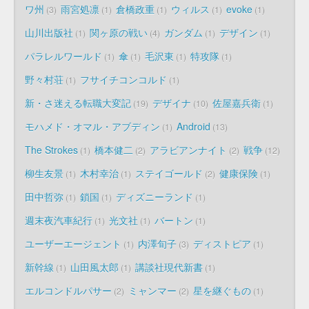
ワ州
雨宮処凛
倉橋政重
ウィルス
evoke
3
1
1
1
1
山川出版社
関ヶ原の戦い
ガンダム
デザイン
1
4
1
1
パラレルワールド
傘
毛沢東
特攻隊
1
1
1
1
野々村荘
フサイチコンコルド
1
1
新・さ迷える転職大変記
デザイナ
佐屋嘉兵衛
19
10
1
モハメド・オマル・アブディン
Android
1
13
The Strokes
橋本健二
アラビアンナイト
戦争
1
2
2
12
柳生友景
木村幸治
ステイゴールド
健康保険
1
1
2
1
田中哲弥
鎖国
ディズニーランド
1
1
1
週末夜汽車紀行
光文社
バートン
1
1
1
ユーザーエージェント
内澤旬子
ディストピア
1
3
1
新幹線
山田風太郎
講談社現代新書
1
1
1
エルコンドルパサー
ミャンマー
星を継ぐもの
2
2
1