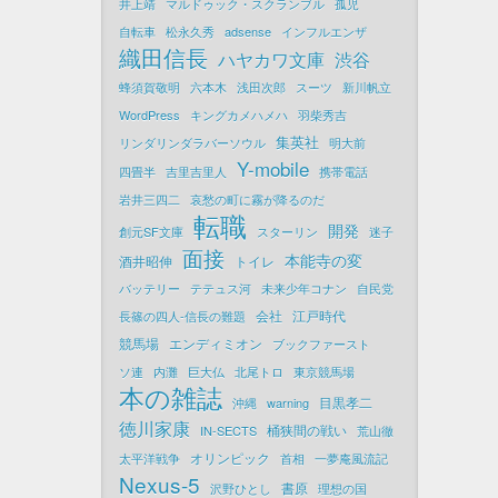
井上靖
マルドゥック・スクランブル
孤児
自転車
松永久秀
adsense
インフルエンザ
織田信長
ハヤカワ文庫
渋谷
蜂須賀敬明
六本木
浅田次郎
スーツ
新川帆立
WordPress
キングカメハメハ
羽柴秀吉
集英社
リンダリンダラバーソウル
明大前
Y-mobile
四畳半
吉里吉里人
携帯電話
岩井三四二
哀愁の町に霧が降るのだ
転職
開発
創元SF文庫
スターリン
迷子
面接
本能寺の変
酒井昭伸
トイレ
バッテリー
テテュス河
未来少年コナン
自民党
会社
江戸時代
長篠の四人-信長の難題
競馬場
エンディミオン
ブックファースト
ソ連
内灘
巨大仏
北尾トロ
東京競馬場
本の雑誌
目黒孝二
沖縄
warning
徳川家康
桶狭間の戦い
IN-SECTS
荒山徹
オリンピック
太平洋戦争
首相
一夢庵風流記
Nexus-5
書原
沢野ひとし
理想の国