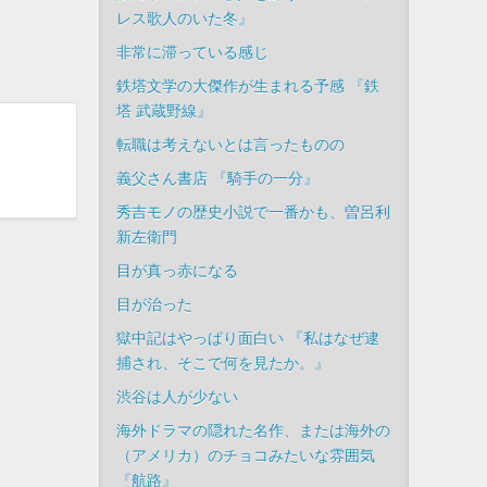
レス歌人のいた冬』
非常に滞っている感じ
鉄塔文学の大傑作が生まれる予感 『鉄
塔 武蔵野線』
転職は考えないとは言ったものの
義父さん書店 『騎手の一分』
秀吉モノの歴史小説で一番かも、曽呂利
新左衛門
目が真っ赤になる
目が治った
獄中記はやっぱり面白い 『私はなぜ逮
捕され、そこで何を見たか。』
渋谷は人が少ない
海外ドラマの隠れた名作、または海外の
（アメリカ）のチョコみたいな雰囲気
『航路』