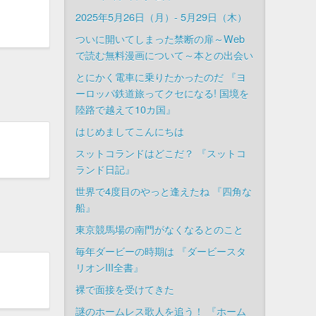
2025年5月26日（月）- 5月29日（木）
ついに開いてしまった禁断の扉～Web
で読む無料漫画について～本との出会い
とにかく電車に乗りたかったのだ 『ヨ
ーロッパ鉄道旅ってクセになる! 国境を
陸路で越えて10カ国』
はじめましてこんにちは
スットコランドはどこだ？ 『スットコ
ランド日記』
世界で4度目のやっと逢えたね 『四角な
船』
東京競馬場の南門がなくなるとのこと
毎年ダービーの時期は 『ダービースタ
リオンIII全書』
裸で面接を受けてきた
謎のホームレス歌人を追う！ 『ホーム