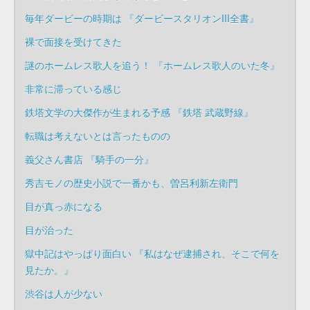
毎年ダービーの時期は 『ダービースタリオンIII全書』
裸で面接を受けてきた
謎のホームレス歌人を追う！ 『ホームレス歌人のいた冬』
非常に滞っている感じ
鉄塔文学の大傑作が生まれる予感 『鉄塔 武蔵野線』
転職は考えないとは言ったものの
義父さん書店 『騎手の一分』
秀吉モノの歴史小説で一番かも、曽呂利新左衛門
目が真っ赤になる
目が治った
獄中記はやっぱり面白い 『私はなぜ逮捕され、そこで何を
見たか。』
渋谷は人が少ない