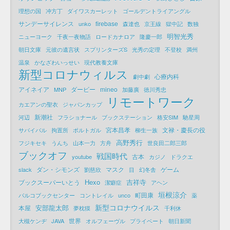
理想の国
冲方丁
ダイワスカーレット
ゴールデントライアングル
サンデーサイレンス
firebase
unko
森達也
京王線
獄中記
数独
明智光秀
ニューヨーク
千夜一夜物語
ロードカナロア
隆慶一郎
朝日文庫
元彼の遺言状
スプリンターズS
光秀の定理
不登校
満州
温泉
かなざわいっせい
現代教養文庫
新型コロナウィルス
心療内科
劇中劇
アイネイア
ダービー
mineo
MNP
加藤廣
徳川秀忠
リモートワーク
カエアンの聖衣
ジャパンカップ
新潮社
河辺
フラショナール
ブックステーション
格安SIM
馳星周
宮本昌孝
文禄・慶長の役
サバイバル
拘置所
ポルトガル
柳生一族
高野秀行
フジキセキ
うんち
山本一力
方舟
世良田二郎三郎
ブックオフ
戦国時代
古本
youtube
カジノ
ドラクエ
ダン・シモンズ
マスク
ゲーム
slack
劉慈欣
目
幻冬舎
Hexo
吉祥寺
ブックスーパーいとう
潔癖症
アヘン
垣根涼介
町田康
パルコブックセンター
コントレイル
unco
薬
新型コロナウイルス
安部龍太郎
本屋
夢枕獏
千利休
世界
大槻ケンヂ
JAVA
オルフェーヴル
プライベート
朝日新聞