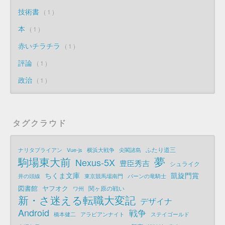
技術書
1
本
1
赤いチラチラ
1
評論
1
政治
1
タグクラウド
ふたり道三
ナリタブライアン
Vue-js
横浜大戦争
尖閣諸島
夢
駒場東大前
Nexus-5X
豊臣秀吉
シュライク
ちくま文庫
凱旋門賞
井の頭線
東京競馬場南門
パーンの竜騎士
図書館
ヤフオク
関ヶ原の戦い
ワ州
新・さ迷える転職大変記
デザイナ
Android
戦争
橋本健二
アラビアンナイト
ステイゴールド