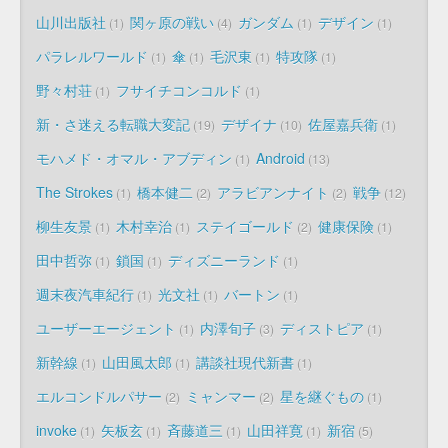
山川出版社
関ヶ原の戦い
ガンダム
デザイン
1
4
1
1
パラレルワールド
傘
毛沢東
特攻隊
1
1
1
1
野々村荘
フサイチコンコルド
1
1
新・さ迷える転職大変記
デザイナ
佐屋嘉兵衛
19
10
1
モハメド・オマル・アブディン
Android
1
13
The Strokes
橋本健二
アラビアンナイト
戦争
1
2
2
12
柳生友景
木村幸治
ステイゴールド
健康保険
1
1
2
1
田中哲弥
鎖国
ディズニーランド
1
1
1
週末夜汽車紀行
光文社
バートン
1
1
1
ユーザーエージェント
内澤旬子
ディストピア
1
3
1
新幹線
山田風太郎
講談社現代新書
1
1
1
エルコンドルパサー
ミャンマー
星を継ぐもの
2
2
1
invoke
矢板玄
斉藤道三
山田祥寛
新宿
1
1
1
1
5