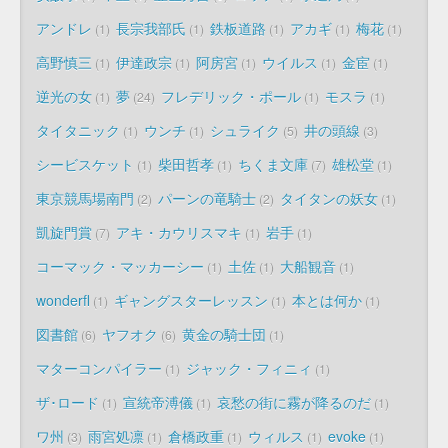
アンドレ
長宗我部氏
鉄板道路
アカギ
梅花
1
1
1
1
1
高野慎三
伊達政宗
阿房宮
ウイルス
金宦
1
1
1
1
1
逆光の女
夢
フレデリック・ポール
モスラ
1
24
1
1
タイタニック
ウンチ
シュライク
井の頭線
1
1
5
3
シービスケット
柴田哲孝
ちくま文庫
雄松堂
1
1
7
1
東京競馬場南門
パーンの竜騎士
タイタンの妖女
2
2
1
凱旋門賞
アキ・カウリスマキ
岩手
7
1
1
コーマック・マッカーシー
土佐
大船観音
1
1
1
wonderfl
ギャングスターレッスン
本とは何か
1
1
1
図書館
ヤフオク
黄金の騎士団
6
6
1
マターコンパイラー
ジャック・フィニィ
1
1
ザ･ロード
宣統帝溥儀
哀愁の街に霧が降るのだ
1
1
1
ワ州
雨宮処凛
倉橋政重
ウィルス
evoke
3
1
1
1
1