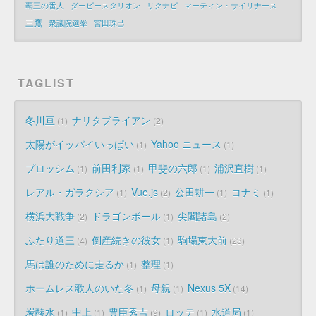
覇王の番人
ダービースタリオン
リクナビ
マーティン・サイリナース
三鷹
衆議院選挙
宮田珠己
TAGLIST
冬川亘
ナリタブライアン
1
2
太陽がイッパイいっぱい
Yahoo ニュース
1
1
プロッシム
前田利家
甲斐の六郎
浦沢直樹
1
1
1
1
レアル・ガラクシア
Vue.js
公田耕一
コナミ
1
2
1
1
横浜大戦争
ドラゴンボール
尖閣諸島
2
1
2
ふたり道三
倒産続きの彼女
駒場東大前
4
1
23
馬は誰のために走るか
整理
1
1
ホームレス歌人のいた冬
母親
Nexus 5X
1
1
14
炭酸水
中上
豊臣秀吉
ロッテ
水道局
1
1
9
1
1