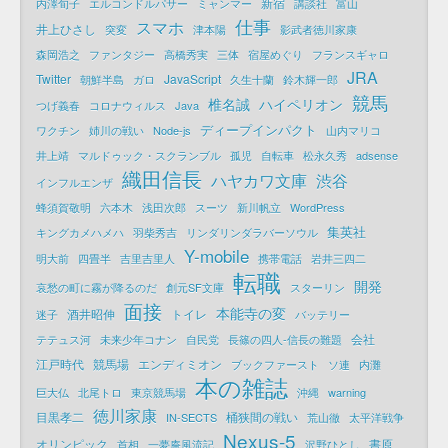
新宿
内澤旬子
エルコンドルパサー
ミャンマー
講談社
富山
仕事
スマホ
井上ひさし
突変
津本陽
影武者徳川家康
森岡浩之
ファンタジー
高橋秀実
三体
宿屋めぐり
フランスギャロ
JRA
Twitter
JavaScript
朝鮮半島
ガロ
久生十蘭
鈴木輝一郎
競馬
椎名誠
ハイペリオン
つげ義春
コロナウィルス
Java
ディープインパクト
ワクチン
姉川の戦い
Node-js
山内マリコ
井上靖
マルドゥック・スクランブル
孤児
自転車
松永久秀
adsense
織田信長
ハヤカワ文庫
渋谷
インフルエンザ
蜂須賀敬明
六本木
浅田次郎
スーツ
新川帆立
WordPress
集英社
キングカメハメハ
羽柴秀吉
リンダリンダラバーソウル
Y-mobile
明大前
四畳半
吉里吉里人
携帯電話
岩井三四二
転職
開発
哀愁の町に霧が降るのだ
創元SF文庫
スターリン
面接
本能寺の変
酒井昭伸
トイレ
迷子
バッテリー
会社
テテュス河
未来少年コナン
自民党
長篠の四人-信長の難題
江戸時代
競馬場
エンディミオン
ブックファースト
ソ連
内灘
本の雑誌
巨大仏
北尾トロ
東京競馬場
沖縄
warning
徳川家康
目黒孝二
桶狭間の戦い
IN-SECTS
荒山徹
太平洋戦争
Nexus-5
オリンピック
書原
首相
一夢庵風流記
沢野ひとし