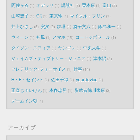
阿佐ヶ谷
オデッサ
講談社
栗本康
富山
1
1
3
1
2
山崎豊子
Git
東京駅
マイクル・フリン
1
1
1
1
井上ひさし
突変
鉄塔
獅子文六
飯島和一
5
2
1
1
1
ウィーン
神風
スマホ
コートジボワール
1
1
10
1
ダイソン・スフィア
ヤンゴン
中央大学
1
1
1
ジェイムズ・ティプトリー・ジュニア
津本陽
1
2
フレデリック･フォーサイス
仕事
1
14
H・F・セイント
佐田千織
yourdevice
1
1
1
正直じゃいけん
本多忠勝
影武者徳川家康
1
1
2
ズームイン朝
1
アーカイブ