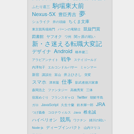
駒場東大前
ふたり道三
夢
Nexus-5X
豊臣秀吉
ちくま文庫
シュライク
井の頭線
凱旋門賞
東京競馬場南門
パーンの竜騎士
図書館
ヤフオク
関ヶ原の戦い
ワ州
新・さ迷える転職大変記
Android
デザイナ
橋本健二
戦争
アラビアンナイト
ステイゴールド
内澤旬子
エルコンドルパサー
ミャンマー
新宿
井上ひさし
講談社
富山
突変
仕事
スマホ
津本陽
影武者徳川家康
森岡浩之
ファンタジー
高橋秀実
三体
Twitter
宿屋めぐり
フランスギャロ
朝鮮半島
JRA
JavaScript
ガロ
久生十蘭
鈴木輝一郎
椎名誠
つげ義春
コロナウィルス
Java
競馬
ハイペリオン
ワクチン
姉川の戦い
ディープインパクト
Node-js
山内マリコ