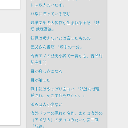
レス歌人のいた冬』
非常に滞っている感じ
鉄塔文学の大傑作が生まれる予感 『鉄
塔 武蔵野線』
転職は考えないとは言ったものの
義父さん書店 『騎手の一分』
秀吉モノの歴史小説で一番かも、曽呂利
新左衛門
目が真っ赤になる
目が治った
獄中記はやっぱり面白い 『私はなぜ逮
捕され、そこで何を見たか。』
渋谷は人が少ない
海外ドラマの隠れた名作、または海外の
（アメリカ）のチョコみたいな雰囲気
『航路』