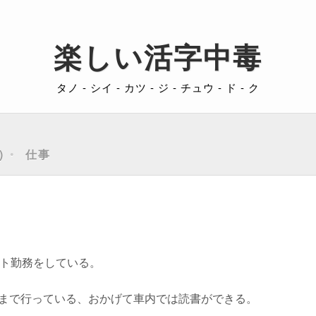
楽しい活字中毒
タノ - シイ - カツ - ジ - チュウ - ド - ク
仕事
ート勤務をしている。
まで行っている、おかげて車内では読書ができる。