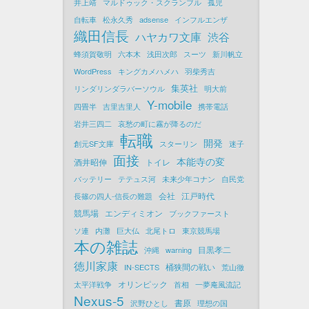
井上靖
マルドゥック・スクランブル
孤児
自転車
松永久秀
adsense
インフルエンザ
織田信長
ハヤカワ文庫
渋谷
蜂須賀敬明
六本木
浅田次郎
スーツ
新川帆立
WordPress
キングカメハメハ
羽柴秀吉
集英社
リンダリンダラバーソウル
明大前
Y-mobile
四畳半
吉里吉里人
携帯電話
岩井三四二
哀愁の町に霧が降るのだ
転職
開発
創元SF文庫
スターリン
迷子
面接
本能寺の変
酒井昭伸
トイレ
バッテリー
テテュス河
未来少年コナン
自民党
会社
江戸時代
長篠の四人-信長の難題
競馬場
エンディミオン
ブックファースト
ソ連
内灘
巨大仏
北尾トロ
東京競馬場
本の雑誌
目黒孝二
沖縄
warning
徳川家康
桶狭間の戦い
IN-SECTS
荒山徹
オリンピック
太平洋戦争
首相
一夢庵風流記
Nexus-5
書原
沢野ひとし
理想の国