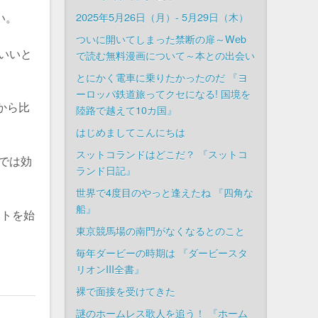
2025年5月26日（月）- 5月29日（木）
い。
ついに開いてしまった禁断の扉～Web
いいと
で読む無料漫画について～本との出会い
とにかく電車に乗りたかったのだ 『ヨ
ーロッパ鉄道旅ってクセになる! 国境を
から比
陸路で越えて10カ国』
はじめましてこんにちは
スットコランドはどこだ？ 『スットコ
では効
ランド日記』
世界で4度目のやっと逢えたね 『四角な
船』
ートを始
東京競馬場の南門がなくなるとのこと
毎年ダービーの時期は 『ダービースタ
リオンIII全書』
裸で面接を受けてきた
謎のホームレス歌人を追う！ 『ホーム