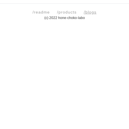
/readme
/products
/blogs
(c) 2022 hone-choko-labo