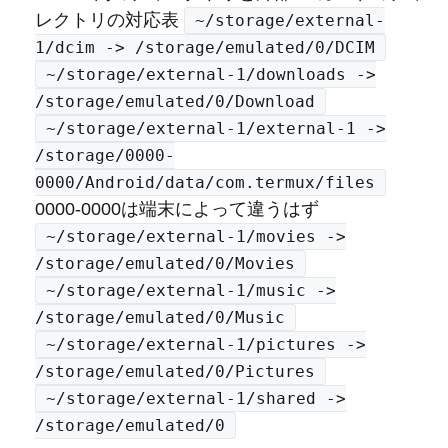
レクトリの対応表
~/storage/external-
1/dcim -> /storage/emulated/0/DCIM
~/storage/external-1/downloads ->
/storage/emulated/0/Download
~/storage/external-1/external-1 ->
/storage/0000-
0000/Android/data/com.termux/files
0000-0000は端末によって違うはず
~/storage/external-1/movies ->
/storage/emulated/0/Movies
~/storage/external-1/music ->
/storage/emulated/0/Music
~/storage/external-1/pictures ->
/storage/emulated/0/Pictures
~/storage/external-1/shared ->
/storage/emulated/0