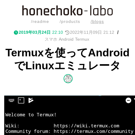
/readme
/products
/blogs
/
2019
年
03
月
24
日
22
:
10
2022
年
11
月
09
日
21
:
12
スマホ
Android
Termux
Termuxを使ってAndroid
でLinuxエミュレータ